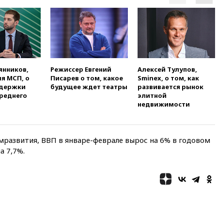
вчера, 18:35
Джаред Лето
лишился роли в фильме
Барри Левинсона на фоне
обвинений в насилии
вчера, 18:28
Выборы ректора
ГИТИСа перенесены на «после
1 ноября»
янников,
Режиссер Евгений
Алексей Тулупов,
я МСП, о
Писарев о том, какое
Sminex, о том, как
вчера, 18:15
Путин указал на
ддержки
будущее ждет театры
развивается рынок
нехватку врачей в
среднего
элитной
Белгородской области
недвижимости
вчера, 17:58
ЕС отменил
временную защиту для
военнообязанных украинцев
мразвития, ВВП в январе-феврале вырос на 6% в годовом
вчера, 17:45
Шуваев сообщил
а 7,7%.
об учащении атак ВСУ на
Белгородскую область
вчера, 17:35
Шуваев за два с
половиной месяца посетил
все округа Белгородской
области