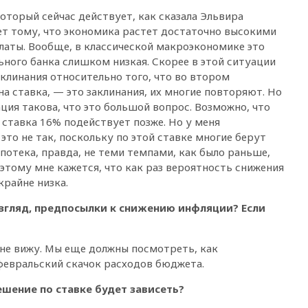
вчера, 22:22
Минфин: в июле
оторый сейчас действует, как сказала Эльвира
выросли нефтегазовые
доходы российского бюджета
ет тому, что экономика растет достаточно высокими
латы. Вообще, в классической макроэкономике это
вчера, 22:15
Аксаков: ЦБ
ьного банка слишком низкая. Скорее в этой ситуации
согласовал первый стандарт
исламского банкинга
аклинания относительно того, что во втором
а ставка, — это заклинания, их многие повторяют. Но
вчера, 21:43
Организаторы
ция такова, что это большой вопрос. Возможно, что
«Интервидения»
та ставка 16% подействует позже. Но у меня
подтвердили, что конкурс
пройдет в Саудовской Аравии
то не так, поскольку по этой ставке многие берут
потека, правда, не теми темпами, как было раньше,
вчера, 21:35
Машков: в РФ
оэтому мне кажется, что как раз вероятность снижения
подготовили концепцию
развития театрального
крайне низка.
искусства до 2035 года
 взгляд, предпосылки к снижению инфляции? Если
вчера, 21:21
Правительство
РФ разрешило продажу
бензина старых
не вижу. Мы еще должны посмотреть, как
экологических классов
февральский скачок расходов бюджета.
вчера, 21:15
Путин обсудил с
Машковым 150-летие Союза
шение по ставке будет зависеть?
театральных деятелей