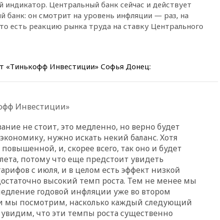
 индикатор. Центральный банк сейчас и действует
вчера, 20:47
Newsweek:
й банк: он смотрит на уровень инфляции — раз, на
«взрывная» диарея охватила
47 из 50 штатов США
то есть реакцию рынка труда на ставку Центрального
вчера, 20:35
ПВО за 12 часов
сбила 200 украинских
беспилотников
т «Тинькофф Инвестиции» Софья Донец:
вчера, 20:20
Третий комплект
золотых медалей выиграли на
ЧЕ российские синхронистки
кофф Инвестиции»
вчера, 20:15
ТАСС: жизни
главы «Уралдронзавода»
после взрыва ничего не
ание не стоит, это медленно, но верно будет
угрожает
в экономику, нужно искать некий баланс. Хотя
повышенной, и, скорее всего, так оно и будет
вчера, 20:08
По всей Грузии
снова отключилось
 лета, потому что еще предстоит увидеть
электричество
ифов с июля, и в целом есть эффект низкой
достаточно высокий темп роста. Тем не менее мы
вчера, 20:00
Зеленский связал
дефицит ракет с попыткой
медление годовой инфляции уже во втором
Запада принудить Киев к
сли мы посмотрим, насколько каждый следующий
уступкам
 увидим, что эти темпы роста существенно