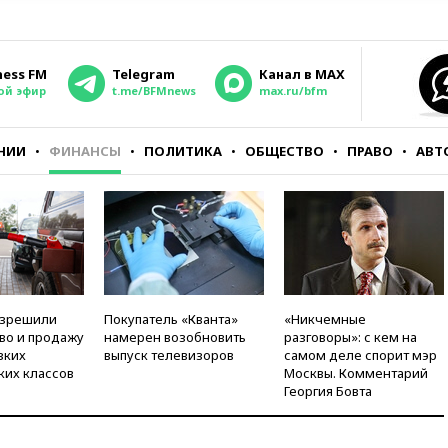
ness FM
Telegram
Канал в MAX
ой эфир
t.me/BFMnews
max.ru/bfm
НИИ
ФИНАНСЫ
ПОЛИТИКА
ОБЩЕСТВО
ПРАВО
АВТ
азрешили
Покупатель «Кванта»
«Никчемные
во и продажу
намерен возобновить
разговоры»: с кем на
зких
выпуск телевизоров
самом деле спорит мэр
ких классов
Москвы. Комментарий
Георгия Бовта