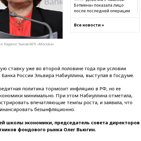
Бэтмена» показала лицо
после последней операции
вчера, 23:35
Российского
Все новости »
историка Артема Кирпиченка
арестовали в Израиле
вчера, 23:23
«Спартак»
то: Кирилл Зыков/АГН «Москва»
разгромил «Оренбург» в
Кубке России
вчера, 23:00
Пост Дмитриева в
ую ставку уже во второй половине года при условии
X о миграционном кризисе в
Сеуте набрал миллион
 Банка России Эльвира Набиуллина, выступая в Госдуме.
просмотров
редитная политика тормозит инфляцию в РФ, но ее
вчера, 22:49
Минпромторг:
кономики минимально. При этом Набиуллина отметила,
банкротство «Кванта» не
означает прекращения
стрировать впечатляющие темпы роста, и заявила, что
производства телевизоров в
инансировать безынфляционно.
РФ
вчера, 22:35
Семь грузовых
й школы экономики, председатель совета директоров
вагонов сошли с рельсов в
тников фондового рынка Олег Вьюгин.
Оренбургской области