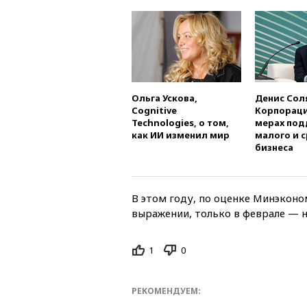
Ольга Ускова,
Денис Сол
Cognitive
Корпораци
Technologies, о том,
мерах по
как ИИ изменил мир
малого и 
бизнеса
В этом году, по оценке Минэконо
выражении, только в феврале — н
1
0
РЕКОМЕНДУЕМ: