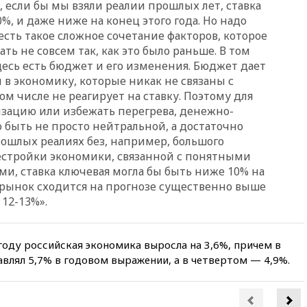
вчера, 19:45
Памфилова: ЦИК
, если
бы мы взяли реалии прошлых лет, ставка
примет беспрецедентные
0%, и даже ниже на конец этого года. Но надо
меры безопасности во время
 есть такое сложное сочетание факторов, которое
выборов
ть не совсем так, как это было раньше. В том
вчера, 19:35
Памфилова
десь есть бюджет и его изменения. Бюджет дает
сообщила об омоложении
 в экономику, которые никак не связаны с
партийных списков на выборах
м числе не реагирует на ставку. Поэтому для
в Госдуму
изацию или избежать перегрева, денежно-
вчера, 19:25
Путин
быть не просто нейтральной, а достаточно
прокомментировал первый
рошлых реалиях без, например, большого
номер «Единой России» в
естройки экономики, связанной с понятными
бюллетене
и, ставка ключевая могла бы быть ниже 10% на
вчера, 19:15
Путин обсудил с
с рынок сходится на прогнозе существенно выше
Памфиловой подготовку к
 12-13%».
единому дню голосования
вчера, 18:56
Wildberries
отрицает перенос основной
году российская экономика выросла на 3,6%, причем в
логистики за пределы России
влял 5,7% в годовом выражении, а в четвертом — 4,9%.
вчера, 18:45
Крупнейший
склад маркетплейса Rozetka
сгорел под Киевом