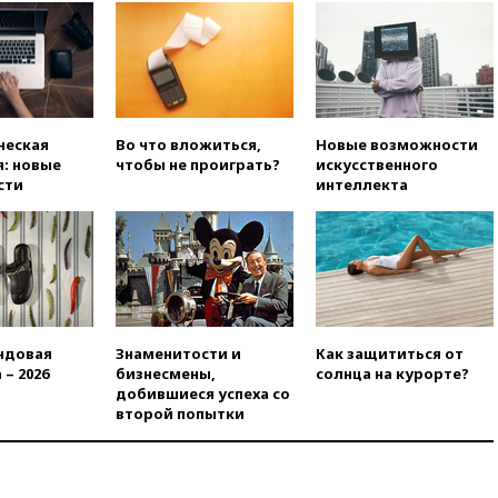
вчера, 17:25
Путин встретился
с врио губернатора
Белгородской области
Шуваевым
вчера, 17:20
«Ведомости»:
начальник тыла Санчик не
справился с возросшими
ческая
Во что вложиться,
Новые возможности
объемами работ
: новые
чтобы не проиграть?
искусственного
сти
интеллекта
вчера, 17:15
В аэропорту Сочи
введен план «Ковер»
вчера, 16:55
При атаке дрона
ВСУ на больницу в Донецке
погибла женщина
вчера, 16:45
Франция уже три
года не выдает визу
ндовая
Знаменитости и
Как защититься от
дипломату РФ
 – 2026
бизнесмены,
солнца на курорте?
добившиеся успеха со
вчера, 16:35
ПВО сбила еще
второй попытки
три БПЛА на подлете к Москве
вчера, 16:15
На территории
ЦНИИмаш в Королеве
произошел пожар