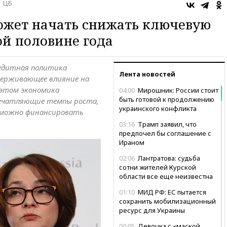
ЦБ
ожет начать снижать ключевую
ой половине года
редитная политика
Лента новостей
держивающее влияние на
 этом экономика
04:00
Мирошник: России стоит
быть готовой к продолжению
ечатляющие темпы роста,
украинского конфликта
 можно финансировать
03:16
Трамп заявил, что
предпочел бы соглашение с
Ираном
02:06
Лантратова: судьба
сотни жителей Курской
области все еще неизвестна
01:10
МИД РФ: ЕС пытается
сохранить мобилизационный
ресурс для Украины
00:05
Девочка с «маской