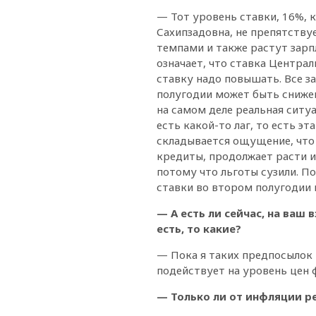
— Тот уровень ставки, 16%, к
Сахипзадовна, не препятству
темпами и также растут зарп
означает, что ставка Централ
ставку надо повышать. Все з
полугодии может быть снижен
на самом деле реальная ситуа
есть какой-то лаг, то есть э
складывается ощущение, что э
кредиты, продолжает расти и
потому что льготы сузили. П
ставки во втором полугодии 
— А есть ли сейчас, на ваш
есть, то какие?
— Пока я таких предпосылок 
подействует на уровень цен 
— Только ли от инфляции ре