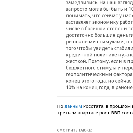
замедлились. На наш взгляд
запросто могла бы быть и 1
понимать, что сейчас у нас
заставляет экономику работа
числе в большой степени з
достаточно большие деньги
рыночными стимулами, в то
того чтобы увидеть стабил
кредитной политике нужно 
жесткой. Поэтому, если в п
бюджетного стимула и пер
геополитическими факторам
конец этого года, но сейча
10% на конец года, в районе
По
данным
Росстата, в прошлом 
третьем квартале рост ВВП соста
СМОТРИТЕ ТАКЖЕ: