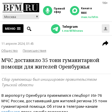
16+
Канал в
прямой
эфир
MAX
Москва
max.ru/bfm
Telegram
МЕНЮ
t.me/BFMnews
11 апреля 2024, 01:45
Общество
Происшествия
МЧС доставило 35 тонн гуманитарной
помощи для жителей Оренбуржья
Сбор гумпомощи был инициирован правительством
Тульской области
В аэропорту Оренбурга приземлился спецборт Ил-76
МЧС России, доставивший для жителей региона 35 тонн
гуманитарной помощи. Об этом в телеграм-канале
сообщает
пресс-служба ведомства.