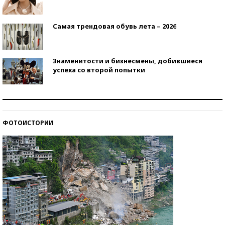
Самая трендовая обувь лета – 2026
Знаменитости и бизнесмены, добившиеся
успеха со второй попытки
Как защититься от солнца на курорте?
ФОТОИСТОРИИ
Кто изобрел средства связи?