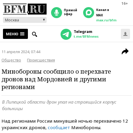
16+
Канал в
прямой
эфир
MAX
Москва
max.ru/bfm
Telegram
МЕНЮ
t.me/BFMnews
11 апреля 2024, 07:44
Общество
Происшествия
Минобороны сообщило о перехвате
дронов над Мордовией и другими
регионами
В Липецкой области дрон упал на строящийся корпус
больницы
Над регионами России минувшей ночью перехвачено 12
украинских дронов,
сообщает
Минобороны.