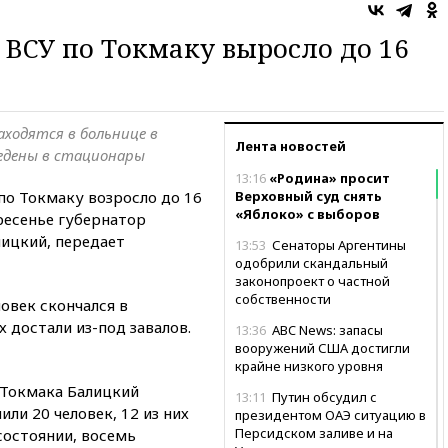
 ВСУ по Токмаку выросло до 16
ходятся в больнице в
Лента новостей
едены в стационары
13:16
«Родина» просит
по Токмаку возросло до 16
Верховный суд снять
«Яблоко» с выборов
ресенье губернатор
лицкий, передает
13:53
Сенаторы Аргентины
одобрили скандальный
законопроект о частной
собственности
овек скончался в
 достали из-под завалов.
13:36
ABC News: запасы
вооружений США достигли
крайне низкого уровня
 Токмака Балицкий
13:11
Путин обсудил с
или 20 человек, 12 из них
президентом ОАЭ ситуацию в
Персидском заливе и на
состоянии, восемь