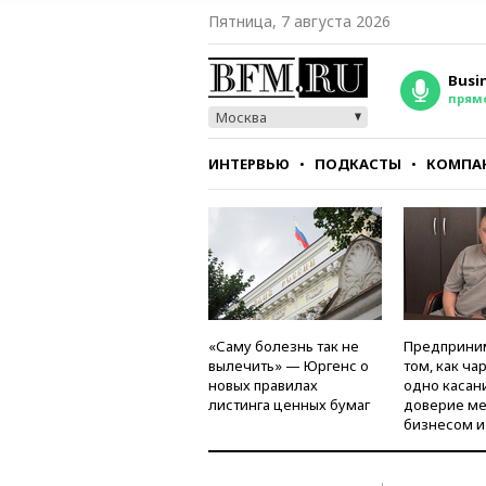
Пятница, 7 августа 2026
Busi
прям
Москва
ИНТЕРВЬЮ
ПОДКАСТЫ
КОМПА
СТИЛЬ
ТЕСТЫ
«Саму болезнь так не
Предприни
вылечить» — Юргенс о
том, как ча
новых правилах
одно касан
листинга ценных бумаг
доверие м
бизнесом и