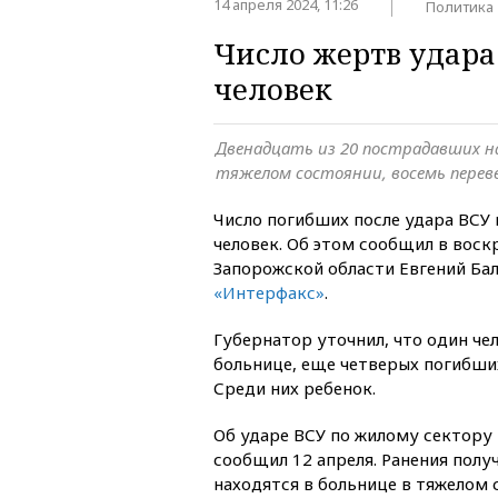
14 апреля 2024, 11:26
Политика
Число жертв удара
человек
Двенадцать из 20 пострадавших на
тяжелом состоянии, восемь перев
Число погибших после удара ВСУ 
человек. Об этом сообщил в воск
Запорожской области Евгений Ба
«Интерфакс»
.
Губернатор уточнил, что один чел
больнице, еще четверых погибших
Среди них ребенок.
Об ударе ВСУ по жилому сектору
сообщил 12 апреля. Ранения получ
находятся в больнице в тяжелом 