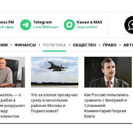
ness FM
Telegram
Канал в MAX
ой эфир
t.me/BFMnews
max.ru/bfm
НИИ
ФИНАНСЫ
ПОЛИТИКА
ОБЩЕСТВО
ПРАВО
АВТ
матель — о
Что за хлопок прозвучал
Как Россию попытались
рджбэк в
сразу в нескольких
сравнить с Венгрией и
ие разрушает
районах Москвы и
Словакией.
ежду
Подмосковья?
Комментарий Георгия
 клиентом
Бовта