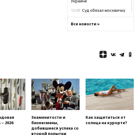
Украине
13:09
Суд обязал москвичку
выселить из квартиры
крокодила, лису и других
Все новости »
животных
12:51
Россия планирует
запустить групповые
безвизовые турпоездки для
Вьетнама
12:36
Экспорт растворимого
кофе из России достиг
рекордных показателей
12:30
Российские войска
взяли под контроль село
Анискино в Харьковской
области
12:15
Минцифры РФ не
планирует вводить
ндовая
Знаменитости и
Как защититься от
ограничения на доступ детей
 – 2026
бизнесмены,
солнца на курорте?
в соцсети
добившиеся успеха со
11:58
Резаи: Иран не допустит
второй попытки