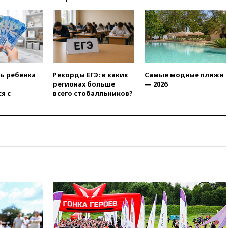
открытия второго маршрута в
Ормузском проливе
11:48
Жители Москвы и
Подмосковья сообщили о
громких взрывах
11:41
ТПП предлагает
изменить процедуру
ть ребенка
Рекорды ЕГЭ: в каких
Самые модные пляжи
банкротства для
регионах больше
— 2026
пострадавших от атак БПЛА
я с
всего стобалльников?
продавцов
11:38
Шадаев исключил
запуск мессенджера на
«Госуслугах»
11:22
При стрельбе в школе в
Таиланде погибли пять
человек
11:19
Россия рассчитывает
заключить безвизовые
соглашения с Индонезией и
Малайзией