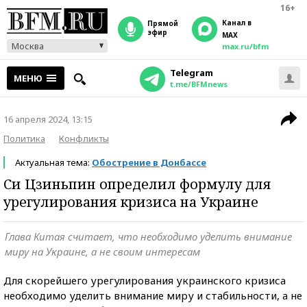
16+
Канал в
прямой
эфир
MAX
Москва
max.ru/bfm
Telegram
МЕНЮ
t.me/BFMnews
16 апреля 2024, 13:15
Политика
Конфликты
Актуальная тема:
Обострение в Донбассе
Си Цзиньпин определил формулу для
урегулирования кризиса на Украине
Глава Китая считает, что необходимо уделить внимание
миру на Украине, а не своим интересам
Для скорейшего урегулирования украинского кризиса
необходимо уделить внимание миру и стабильности, а не