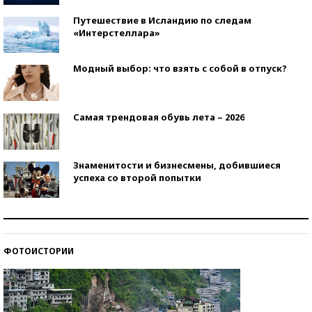
Путешествие в Исландию по следам
«Интерстеллара»
Модный выбор: что взять с собой в отпуск?
Самая трендовая обувь лета – 2026
Знаменитости и бизнесмены, добившиеся
успеха со второй попытки
Как защититься от солнца на курорте?
ФОТОИСТОРИИ
Кто изобрел средства связи?