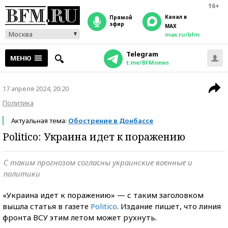
16+
Канал в
прямой
эфир
MAX
Москва
max.ru/bfm
Telegram
МЕНЮ
t.me/BFMnews
17 апреля 2024, 20:20
Политика
Актуальная тема:
Обострение в Донбассе
Politico: Украина идет к поражению
С таким прогнозом согласны украинские военные и
политики
«Украина идет к поражению» — с таким заголовком
вышла статья в газете
Politico
. Издание пишет, что линия
фронта ВСУ этим летом может рухнуть.