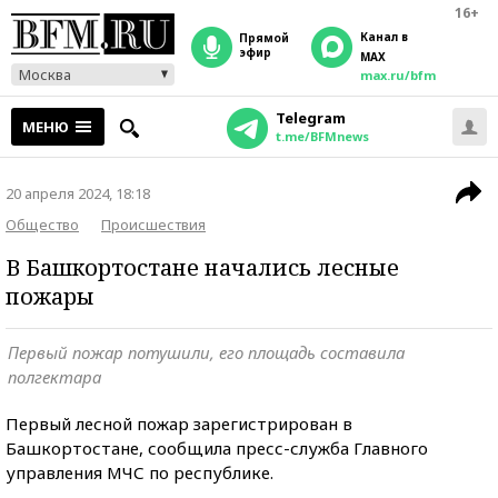
16+
Канал в
прямой
эфир
MAX
Москва
max.ru/bfm
Telegram
МЕНЮ
t.me/BFMnews
20 апреля 2024, 18:18
Общество
Происшествия
В Башкортостане начались лесные
пожары
Первый пожар потушили, его площадь составила
полгектара
Первый лесной пожар зарегистрирован в
Башкортостане, сообщила пресс-служба Главного
управления МЧС по республике.