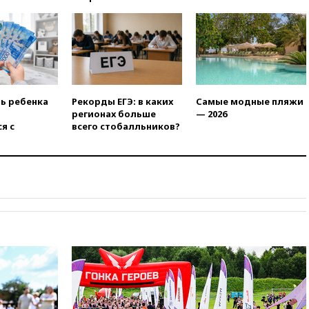
14:52
Турция, Саудовская
Аравия и Пакистан
объединились в военный
альянс
14:39
Экс-издатель Popcorn
Books получил условный срок
по делу о пропаганде ЛГБТ
ть ребенка
Рекорды ЕГЭ: в каких
Самые модные пляжи
14:34
Минпромторг не
регионах больше
— 2026
намерен сокращать перечень
я с
всего стобалльников?
товаров для параллельного
импорта
14:14
Роспотребнадзор
одобрил открытие сезона на
105 пляжах в Анапе
14:09
Глава Тувы включил
сенатора Нарусову в список
кандидатов в Совфед
13:57
Wildberries запустит
программу по открытию
партнерских хабов
13:53
Сенаторы Аргентины