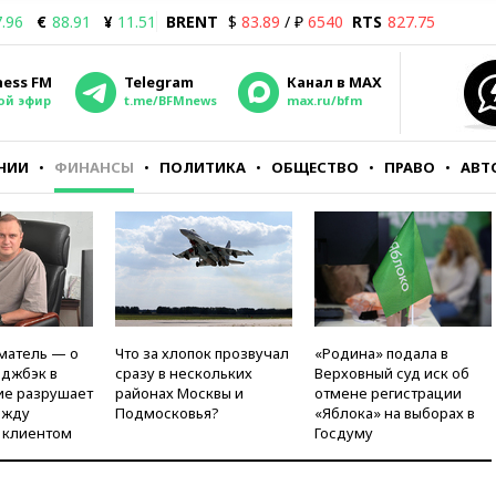
.96
€
88.91
¥
11.51
BRENT
$
83.89
/ ₽
6540
RTS
827.75
ness FM
Telegram
Канал в MAX
ой эфир
t.me/BFMnews
max.ru/bfm
НИИ
ФИНАНСЫ
ПОЛИТИКА
ОБЩЕСТВО
ПРАВО
АВТ
матель — о
Что за хлопок прозвучал
«Родина» подала в
рджбэк в
сразу в нескольких
Верховный суд иск об
ие разрушает
районах Москвы и
отмене регистрации
ежду
Подмосковья?
«Яблока» на выборах в
 клиентом
Госдуму