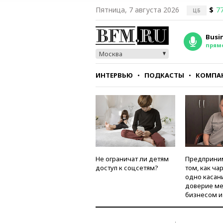
Пятница, 7 августа 2026
$
77
ЦБ
Busi
прям
Москва
ИНТЕРВЬЮ
ПОДКАСТЫ
КОМПА
СТИЛЬ
ТЕСТЫ
Не ограничат ли детям
Предприни
доступ к соцсетям?
том, как ча
одно касан
доверие м
бизнесом и