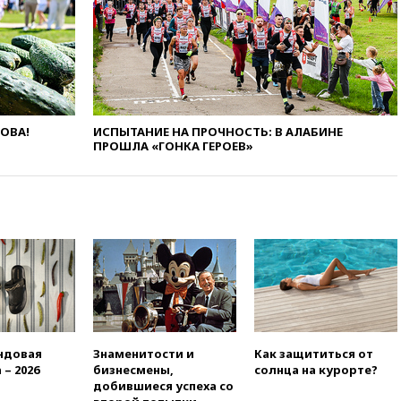
одобрили скандальный
законопроект о частной
собственности
13:36
ABC News: запасы
вооружений США достигли
крайне низкого уровня
ЛОВА!
ИСПЫТАНИЕ НА ПРОЧНОСТЬ: В АЛАБИНЕ
13:16
«Родина» просит
ПРОШЛА «ГОНКА ГЕРОЕВ»
Верховный суд снять «Яблоко»
с выборов
13:11
Путин обсудил с
президентом ОАЭ ситуацию в
Персидском заливе и на
Украине
13:09
Суд обязал москвичку
выселить из квартиры
крокодила, лису и других
животных
12:51
Россия планирует
ндовая
Знаменитости и
Как защититься от
запустить групповые
 – 2026
бизнесмены,
солнца на курорте?
безвизовые турпоездки для
добившиеся успеха со
Вьетнама