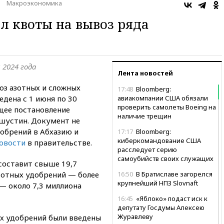
Макроэкономика
 квоты на вывоз ряда
 2024 года
Лента новостей
оз азотных и сложных
17:48
Bloomberg:
дена с 1 июня по 30
авиакомпании США обязали
проверить самолеты Boeing на
щее постановление
наличие трещин
шустин. Документ не
добрений в Абхазию и
17:17
Bloomberg:
киберкомандование США
овости
в правительстве.
расследует серию
самоубийств своих служащих
составит свыше 19,7
азотных удобрений — более
16:50
В Братиславе загорелся
крупнейший НПЗ Slovnaft
 — около 7,3 миллиона
16:45
«Яблоко» подаст иск к
депутату Госдумы Алексею
Журавлеву
ых удобрений были введены