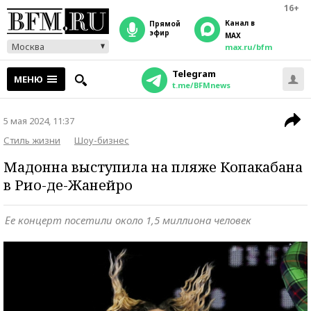
16+
Канал в
прямой
эфир
MAX
Москва
max.ru/bfm
Telegram
МЕНЮ
t.me/BFMnews
5 мая 2024, 11:37
Стиль жизни
Шоу-бизнес
Мадонна выступила на пляже Копакабана
в Рио-де-Жанейро
Ее концерт посетили около 1,5 миллиона человек