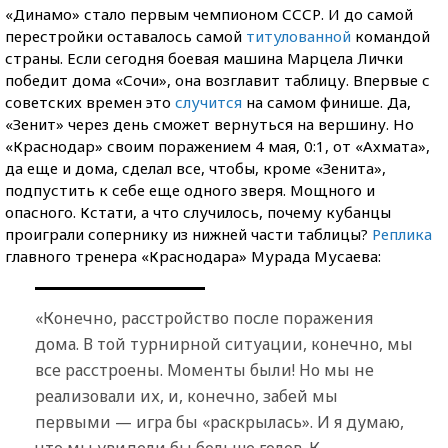
«Динамо» стало первым чемпионом СССР. И до самой
перестройки оставалось самой
титулованной
командой
страны. Если сегодня боевая машина Марцела Лички
победит дома «Сочи», она возглавит таблицу. Впервые с
советских времен это
случится
на самом финише. Да,
«Зенит» через день сможет вернуться на вершину. Но
«Краснодар» своим поражением 4 мая, 0:1, от «Ахмата»,
да еще и дома, сделал все, чтобы, кроме «Зенита»,
подпустить к себе еще одного зверя. Мощного и
опасного. Кстати, а что случилось, почему кубанцы
проиграли сопернику из нижней части таблицы?
Реплика
главного тренера «Краснодара» Мурада Мусаева:
«Конечно, расстройство после поражения
дома. В той турнирной ситуации, конечно, мы
все расстроены. Моменты были! Но мы не
реализовали их, и, конечно, забей мы
первыми — игра бы «раскрылась». И я думаю,
что мы увидели бы больше голов. К