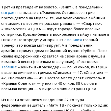
Третий претендент на золото, «Зенит», в понедельник
сыграет
на выезде с «Факелом». Оставшееся трио
претендентов на медали, те, чьи чемпионские амбиции
специалисты все же не рассматривают, — «Спартак»,
«Локомотив» и ЦСКА — ждут гораздо более опасные
соперники. Красно-белые в воскресенье выйдут на поле в
Нижнем Новгороде: у «Пари НН»
сменился
главный
тренер, это всегда мотивирует. А в понедельник
армейцы примут дома поймавший кураж «Рубин». Плюс
«железнодорожники» сразятся на своей арене с лучшей
командой весны (по очкам она лучшая), «Ростовом».
Таблица
: «Зенит» и «Краснодар» — по 50 очков, питерцы
выше по личным встречам. «Динамо» — 47, «Спартак» —
42, «Локомотив» — 41. Шестое место делят «Ростов» и
«Крылья Советов» — у них по 40 очков. 38 баллов и
восьмая позиция — у вице-чемпиона страны ЦСКА.
Из шести оставшихся поединков 27-го тура
федеральный вещатель «Матч ТВ» покажет только один:
понедельничное противостояние ЦСКА — «Рубин».