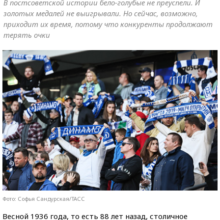
В постсоветской истории бело-голубые не преуспели. И
золотых медалей не выигрывали. Но сейчас, возможно,
приходит их время, потому что конкуренты продолжают
терять очки
Фото: Софья Сандурская/ТАСС
Весной 1936 года, то есть 88 лет назад, столичное