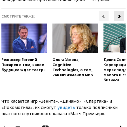
СМОТРИТЕ ТАКЖЕ:
Режиссер Евгений
Ольга Ускова,
Денис Соля
Писарев о том, какое
Cognitive
Корпорация
будущее ждет театры
Technologies, о том,
мерах под
как ИИ изменил мир
малого и с
бизнеса
Что касается игр «Зенита», «Динамо», «Спартака» и
«Локомотива», их смогут
увидеть
только подписчики
платного спутникового канала «Матч Премьер».