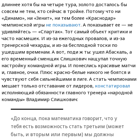
длиннее хотя бы на четыре тура, золото досталось бы
совсем не тем, кто сейчас в тройке. Потому что ни
«Динамо», ни «Зенит», ни тем более «Краснодар»
чемпионской игры
не показывают
. А показывает ее — не
удивляйтесь — «Спартак». Тот самый объект критики и
часто насмешек. И из-за ежегодных провалов, и из-за
тренерской чехарды, и из-за бесплодной тоски по
ушедшим временам. А вот, поди ж ты: ушел Абаскаль, а
его временный сменщик Слишкович нащупал точную
настройку командной игры. И понеслись красивые матчи
и, главное, очки. Плюс красно-белые никого не боятся и
чувствуют себя сильнейшими в лиге. А стать чемпионами
мешает только отставание от лидеров,
констатировал
исполняющий обязанности главного тренера «народной
команды» Владимир Слишкович:
«До конца, пока математика говорит, что у
тебя есть возможность стать третьим (может
быть, и вторым или первым) мы должны