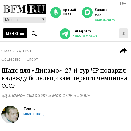
16+
Канал в
прямой
эфир
MAX
Москва
max.ru/bfm
Telegram
МЕНЮ
t.me/BFMnews
5 мая 2024, 13:51
Общество
Спорт
Шанс для «Динамо»: 27-й тур ЧР подарил
надежду болельщикам первого чемпиона
СССР
«Динамо» сыграет 5 мая с ФК «Сочи»
Текст:
Иван Швец