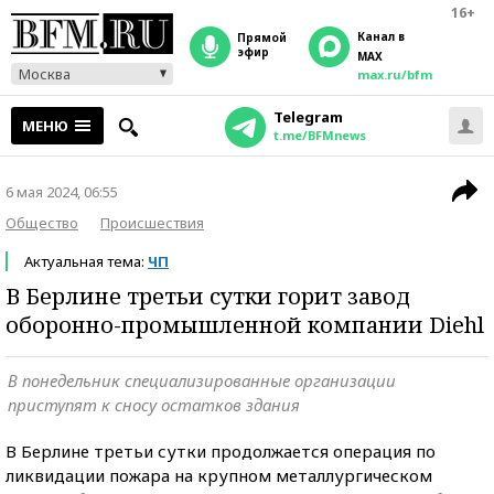
16+
Канал в
прямой
эфир
MAX
Москва
max.ru/bfm
Telegram
МЕНЮ
t.me/BFMnews
6 мая 2024, 06:55
Общество
Происшествия
Актуальная тема:
ЧП
В Берлине третьи сутки горит завод
оборонно-промышленной компании Diehl
В понедельник специализированные организации
приступят к сносу остатков здания
В Берлине третьи сутки продолжается операция по
ликвидации пожара на крупном металлургическом