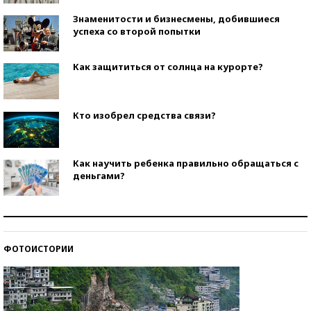
Знаменитости и бизнесмены, добившиеся
успеха со второй попытки
Как защититься от солнца на курорте?
Кто изобрел средства связи?
Как научить ребенка правильно обращаться с
деньгами?
Рекорды ЕГЭ: в каких регионах больше всего
стобалльников?
ФОТОИСТОРИИ
Самые модные пляжи — 2026