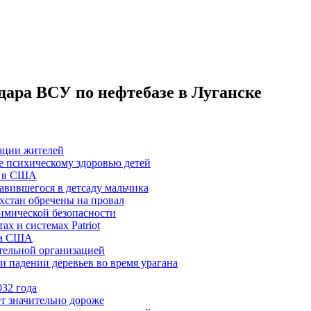
удара ВСУ по нефтебазе в Луганске
уации жителей
де психическому здоровью детей
» в США
авившегося в детсаду мальчика
хстан обречены на провал
имической безопасности
х и системах Patriot
ла США
тельной организацией
 падении деревьев во время урагана
032 года
ет значительно дороже