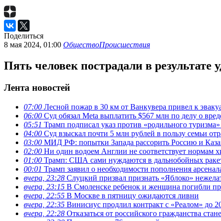
Поделиться
8 мая 2024, 01:00
Общество
Происшествия
Пять человек пострадали в результате 
Лента новостей
07:00
Лесной пожар в 30 км от Ванкувера привел к эвак
06:00
Суд обязал Meta выплатить $567 млн по делу о вре
05:51
Трамп подписал указ против «родильного туризма
04:00
Суд взыскал почти 5 млн рублей в пользу семьи отр
03:00
МИД РФ: попытки Запада рассорить Россию и Каза
02:00
Ни один водоем Англии не соответствует нормам х
01:00
Трамп: США сами нуждаются в дальнобойных ракета
00:01
Трамп заявил о необходимости пополнения арсена
вчера, 23:28
Слуцкий призвал признать «Яблоко» нежела
вчера, 23:15
В Смоленске ребенок и женщина погибли при
вчера, 22:55
В Москве в пятницу ожидаются ливни
вчера, 22:35
Винисиус продлил контракт с «Реалом» до 2
вчера, 22:28
Отказаться от российского гражданства стан