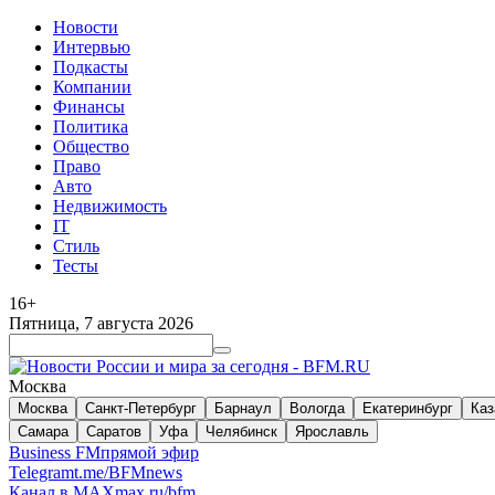
Новости
Интервью
Подкасты
Компании
Финансы
Политика
Общество
Право
Авто
Недвижимость
IT
Стиль
Тесты
16+
Пятница, 7 августа 2026
Москва
Москва
Санкт-Петербург
Барнаул
Вологда
Екатеринбург
Каз
Самара
Саратов
Уфа
Челябинск
Ярославль
Business FM
прямой эфир
Telegram
t.me/BFMnews
Канал в MAX
max.ru/bfm