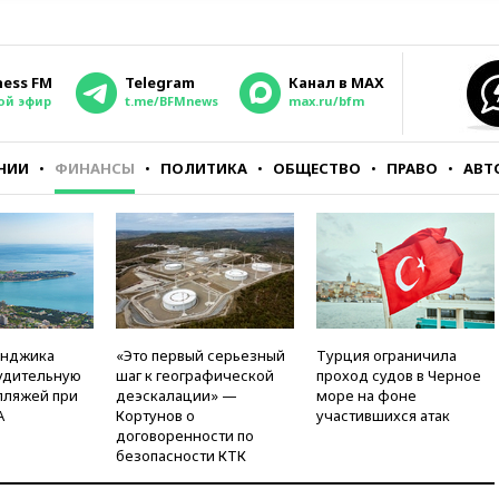
ness FM
Telegram
Канал в MAX
ой эфир
t.me/BFMnews
max.ru/bfm
НИИ
ФИНАНСЫ
ПОЛИТИКА
ОБЩЕСТВО
ПРАВО
АВТ
енджика
«Это первый серьезный
Турция ограничила
удительную
шаг к географической
проход судов в Черное
пляжей при
деэскалации» —
море на фоне
А
Кортунов о
участившихся атак
договоренности по
безопасности КТК