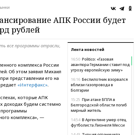
ынки
нансирование АПК России будет
рд рублей
ть все программы отрасли,
Лента новостей
16:50
Politico: «Газовая
енного комплекса России
авантюра Германии ставит под
угрозу европейскую зиму»
лей. Об этом заявил Михаил
при представлении его на
16:16
Беспилотник взорвался
ередает
«Интерфакс»
.
вблизи газопровода в
Болгарии
успехах, которые АПК
15:25
При атаке БПЛА в
ых доходах будем системно
Белгородской области погиб
е программы
мирный житель
ого комплекса», —
14:54
В Аргентине умер отец
футболиста Лионеля Месси
14:43
Турция ограничила