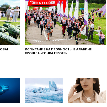
усилий против наркотрафика
05:30
ВМС Испании усилили
присутствие в Сеуте на фоне
миграционного кризиса
03:30
В Минстрое сравнили
качество жилья в Нью-Йорке и
России
02:30
Трамп попросил
отпустить его с круглого стола
в Госдепе, чтобы «вести
ЛОВА!
ИСПЫТАНИЕ НА ПРОЧНОСТЬ: В АЛАБИНЕ
ПРОШЛА «ГОНКА ГЕРОЕВ»
войну»
01:35
Мигрант погиб при
попытке попасть из Марокко в
Сеуту на параплане
00:30
FT: ЕС не готов принять в
блок Украину из-за уровня
коррупции
вчера, 23:35
Лукашенко
объяснил экономическую
выгоду безвизового режима с
ЕС