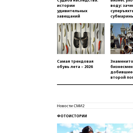
Судьба наследства:
Бизнес ух
истории
воду: заче
удивительных
суперъяхт
завещаний
субмарин
Самая трендовая
Знаменито
обувь лета – 2026
бизнесмен
добившиес
второй по
Новости СМИ2
ФОТОИСТОРИИ