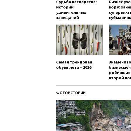
Судьба наследства:
Бизнес ух
истории
воду: заче
удивительных
суперъяхт
завещаний
субмарин
Самая трендовая
Знаменито
обувь лета – 2026
бизнесмен
добившиес
второй по
ФОТОИСТОРИИ