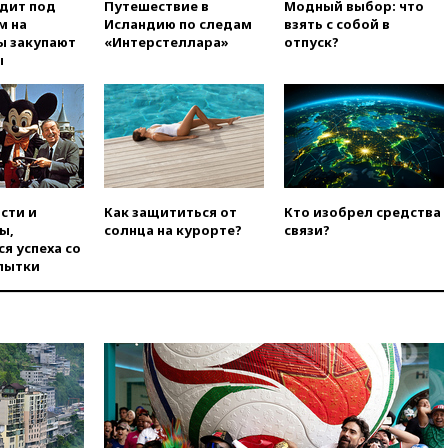
одит под
Путешествие в
Модный выбор: что
м на
Исландию по следам
взять с собой в
вчера, 22:59
На башню
ы закупают
«Интерстеллара»
отпуск?
ресторана «Армения» в
ы
Москве вернут утраченную
скульптуру балерины
вчера, 22:45
Литовец
протаранил погранпункт при
попытке попасть в Россию
вчера, 22:28
Бессент
анонсировал скорое
сти и
Как защититься от
Кто изобрел средства
соглашение о прекращении
ы,
солнца на курорте?
связи?
огня США и Ирана
я успеха со
вчера, 22:15
Три человека
пытки
получили ножевые ранения
при нападении в Чехии
вчера, 22:00
Путин поручил
выделить средства на новые
РЛС для Белгородской
области
вчера, 21:56
The Atlantic: Маск
отказал Украине в