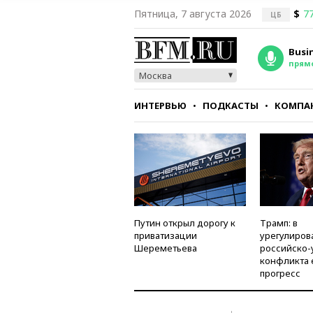
Пятница, 7 августа 2026
$
77
ЦБ
Busi
прям
Москва
ИНТЕРВЬЮ
ПОДКАСТЫ
КОМПА
СТИЛЬ
ТЕСТЫ
Путин открыл дорогу к
Трамп: в
приватизации
урегулиров
Шереметьева
российско-
конфликта 
прогресс