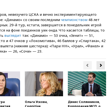
признать «Яблоко»
нежелательной организацией
еров, невезучего ЦСКА и вечно экспериментирующего
вчера, 23:15
В Смоленске
ребенок и женщина погибли
ое: «Динамо» со своим последним
чемпионством
48 лет
при падении деревьев во
ных. 29-й тур, кстати, завершится в понедельник игрой
время урагана
ся на фоне поединков уик-энда. Что касается таблицы, то
вчера, 22:55
В Москве в
сть
выглядит
так: «Динамо» — 53 очка, «Зенит» — 51,
пятницу ожидаются ливни
то и 47 очков у «Локомотива», 46 баллов у «Спартака», 42
вылета (нижняя шестерка): «Пари НН», «Урал», «Факел» и
вчера, 22:35
Винисиус
ика» — 26, «Сочи» — 23.
продлил контракт с «Реалом»
до 2032 года
вчера, 22:28
Отказаться от
российского гражданства
станет значительно дороже
вчера, 22:20
Путин назвал 76-ю
гвардейскую десантно-
штурмовую дивизию
легендарной
вчера, 22:15
Путин заслушал
тра
Ольга Ускова,
Денис Солянников,
доклад о ситуации на
звития
Cognitive
Корпорация МСП, о