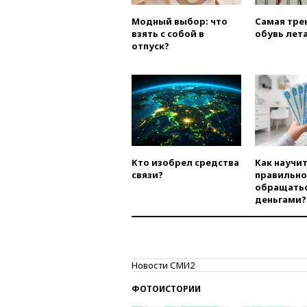
Модный выбор: что
Самая тре
взять с собой в
обувь лета
отпуск?
Кто изобрел средства
Как научи
связи?
правильно
обращатьс
деньгами?
Новости СМИ2
ФОТОИСТОРИИ