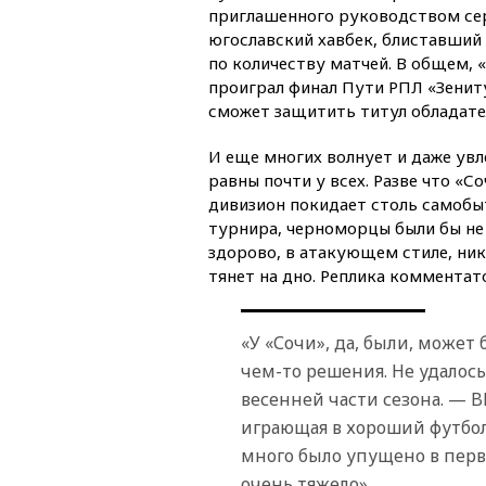
приглашенного руководством сер
югославский хавбек, блиставший 
по количеству матчей. В общем, 
проиграл финал Пути РПЛ «Зениту
сможет защитить титул обладате
И еще многих волнует и даже увл
равны почти у всех. Разве что «С
дивизион покидает столь самобыт
турнира, черноморцы были бы не 
здорово, в атакующем стиле, ни
тянет на дно. Реплика комментат
«У «Сочи», да, были, может
чем-то решения. Не удалось
весенней части сезона. — B
играющая в хороший футбол,
много было упущено в перво
очень тяжело».