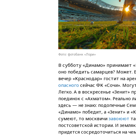
Фото: фотобанк «Лори»
В субботу «Динамо» принимает «
оно победить самарцев? Может. В 
вечер «Краснодар» гостит на ар
опасного
сейчас ФК «Сочи». Могу
Легко. А в воскресенье «Зенит» 
поединок с «Ахматом». Реально л
здесь — не знаю: подопечные Сема
«Динамо» победит, а «Зенит» и «К
сумеют, то москвичи
завоюют
та
постсоветской истории. И земляк
придется сосредоточиться на че