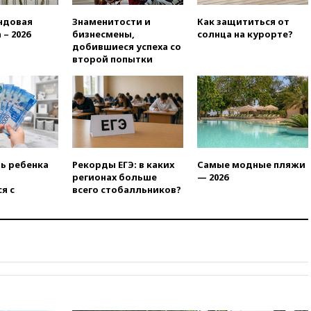
рекомендовать не посещать
Армению
ндовая
Знаменитости и
Как защититься от
 – 2026
бизнесмены,
солнца на курорте?
вчера, 20:35
ПВО за день
добившиеся успеха со
сбила еще 281 украинский
второй попытки
беспилотник над Россией
вчера, 20:27
Ямпольская
призвала оптимизировать
олимпиады для поступления в
вузы
вчера, 20:15
Минтранс
предложил оплачивать
ть ребенка
Рекорды ЕГЭ: в каких
Самые модные пляжи
защиту дорог от БПЛА из
регионах больше
— 2026
средств на ремонт
я с
всего стобалльников?
вчера, 20:00
Зеленский 8
августа посетит Сербию с
официальным визитом
вчера, 19:58
В Госдуму будет
внесен законопроект об
отмене ЕГЭ
вчера, 19:50
Аэропорты Сочи и
Ярославля приостановили