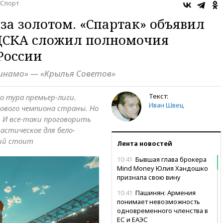
Спорт
за золотом. «Спартак» объявил
 ЦСКА сложил полномочия
России
инамо» — «Крылья Советов»
Текст:
го тура премьер-лиги.
Иван Швец
ового чемпиона страны. Но
. И все-таки проговорить
астическое для бело-
ий стоит
Лента новостей
10:41
Бывшая глава брокера
Mind Money Юлия Хандошко
признала свою вину
10:41
Пашинян: Армения
понимает невозможность
одновременного членства в
ЕС и ЕАЭС