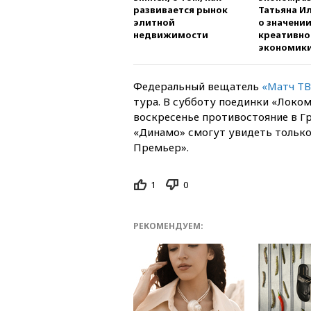
развивается рынок
Татьяна И
элитной
о значени
недвижимости
креативно
экономик
Федеральный вещатель
«Матч ТВ
тура. В субботу поединки «Локом
воскресенье противостояние в Гр
«Динамо» смогут увидеть только
Премьер».
1
0
РЕКОМЕНДУЕМ: