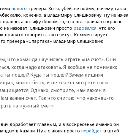
приверженности Армении
основополагающим
 тема
нового
тренера. Хотя, убей, не пойму, почему так и
принципам ЕАЭС
Абаскалю, конечно, а Владимиру Слишковичу. Ну не из-за
09:06
Гендиректора
справно, а антифутболом то, что выстраивал в красно-
удмуртской «Ижавиа»
о не назовет. Слишкович просто
радовался
, что его
попросили уволиться
ак принято говорить, «по счету». Комментирует
08:51
Осужденный в России
го тренера «Спартака» Владимир Слишкович:
американец Гилман
находится при смерти
ем, что команда научилась играть «на счет». Они
08:22
В Екатеринбурге
атакован склад Wildberries
ься, когда надо атаковать. Я вообще не понимаю:
куда ты пошел? Куда ты пошел? Зачем лишняя
07:52
В Таиланде ученик
устроил стрельбу в школе:
ьщик, может быть, и не хочет смотреть свою
есть жертвы
защищается. Однако, смотрите, нам важен в
07:00
Лесной пожар в 30
Нам важен счет. Так что считаю, что наконец-то
километрах от Ванкувера
грать на нужный счет».
привел к эвакуации жителей
06:00
Суд обязал Meta
выплатить $567 млн по делу о
вич доработает главным, и в воскресенье именно он
вреде психическому
анды» в Казани. Ну а с июля просто
здоровью детей
перейдет
в штаб