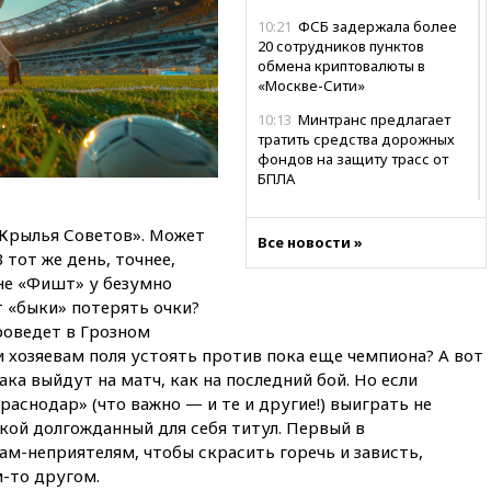
10:21
ФСБ задержала более
20 сотрудников пунктов
обмена криптовалюты в
«Москве-Сити»
10:13
Минтранс предлагает
тратить средства дорожных
фондов на защиту трасс от
БПЛА
09:56
Хакеры нашли
документы об ударах ВСУ по
Крылья Советов». Может
Все новости »
нефтяным терминалам в
тот же день, точнее,
России
ене «Фишт» у безумно
т «быки» потерять очки?
09:49
WSJ: Трамп «сходит с
ума» из-за сообщений в СМИ
проведет в Грозном
об истощении боеприпасов у
и хозяевам поля устоять против пока еще чемпиона? А вот
США
ка выйдут на матч, как на последний бой. Но если
09:36
Исландия и Черногория
раснодар» (что важно — и те и другие!) выиграть не
в 2028 году могут войти в
кой долгожданный для себя титул. Первый в
состав Евросоюза
ам-неприятелям, чтобы скрасить горечь и зависть,
09:18
Пашинян сообщил о
м-то другом.