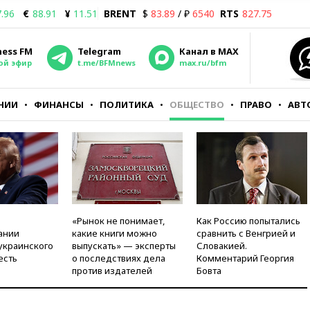
.96
€
88.91
¥
11.51
BRENT
$
83.89
/ ₽
6540
RTS
827.75
ness FM
Telegram
Канал в MAX
ой эфир
t.me/BFMnews
max.ru/bfm
НИИ
ФИНАНСЫ
ПОЛИТИКА
ОБЩЕСТВО
ПРАВО
АВТ
«Рынок не понимает,
Как Россию попытались
ании
какие книги можно
сравнить с Венгрией и
украинского
выпускать» — эксперты
Словакией.
есть
о последствиях дела
Комментарий Георгия
против издателей
Бовта