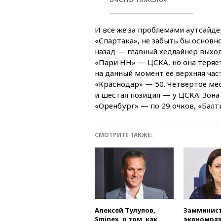
И все же за проблемами аутсайд
«Спартака», не забыть бы основн
назад — главный хедлайнер выход
«Пари НН» — ЦСКА, но она теряет
на данный момент ее верхняя ча
«Краснодар» — 50. Четвертое мес
и шестая позиция — у ЦСКА. Зона 
«Оренбург» — по 29 очков, «Балт
СМОТРИТЕ ТАКЖЕ:
Алексей Тулупов,
Замминис
Sminex, о том, как
экономра