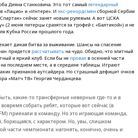
ба Деяна Станковича. Это тот самый
легендарный
05:51
Трамп подписал указ
в «Лацио» и «Интере». И
экс-рекордсмен
сборной Сербии
против «родильного туризма»
«Спартак» сейчас занят новым рулевым. А вот ЦСКА
в США
» (2 июня питерцы сразятся за трофей с «Балтикой») и не
04:00
Суд взыскал почти 5 млн
ля Кубка России прошлого года.
рублей в пользу семьи
отравившегося в детсаду
екает дикая битва за выживание. Шансы на спасение
мальчика
очи» придется
рассчитывать
на чудо. Обидно, что элитный
03:00
МИД РФ: попытки Запада
ный и яркий клуб. Если бы не
провал
в осенней части
рассорить Россию и Казахстан
на последнем месте, а в середине таблицы. Играют
обречены на провал
каких признаков аутсайдера. Но страшный дефицит очков
02:00
Ни один водоем Англии
ора «Матч ТВ» Георгия Черданцева:
не соответствует нормам
химической безопасности
01:00
Трамп: США сами
 быть, какие-то трансферные неверные где-то и в
нуждаются в дальнобойных
 вовремя собрать ребят, которые вот сейчас (в
ракетах и системах Patriot
FM) приехали в команду. Но это играющая команда,
00:01
Трамп заявил о
 борющаяся, с характером. Но, увы, слишком
необходимости пополнения
арсенала США
й части чемпионата: нагонять, конечно, очень и
вчера, 23:28
Слуцкий призвал