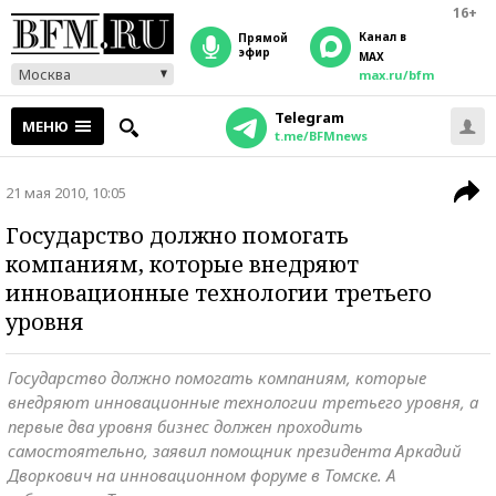
16+
Канал в
прямой
эфир
MAX
Москва
max.ru/bfm
Telegram
МЕНЮ
t.me/BFMnews
21 мая 2010, 10:05
Государство должно помогать
компаниям, которые внедряют
инновационные технологии третьего
уровня
Государство должно помогать компаниям, которые
внедряют инновационные технологии третьего уровня, а
первые два уровня бизнес должен проходить
самостоятельно, заявил помощник президента Аркадий
Дворкович на инновационном форуме в Томске. А