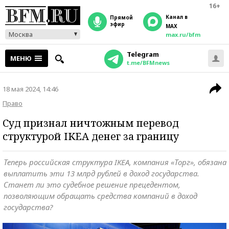
16+
Канал в
прямой
эфир
MAX
Москва
max.ru/bfm
Telegram
МЕНЮ
t.me/BFMnews
18 мая 2024, 14:46
Право
Суд признал ничтожным перевод
структурой IKEA денег за границу
Теперь российская структура IKEA, компания «Торг», обязана
выплатить эти 13 млрд рублей в доход государства.
Станет ли это судебное решение прецедентом,
позволяющим обращать средства компаний в доход
государства?