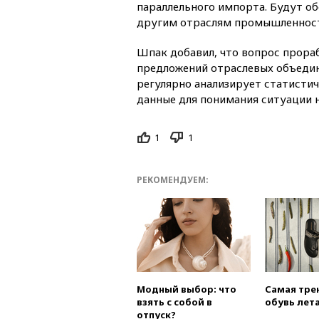
параллельного импорта. Будут об
другим отраслям промышленнос
Шпак добавил, что вопрос прора
предложений отраслевых объеди
регулярно анализирует статисти
данные для понимания ситуации н
1
1
РЕКОМЕНДУЕМ:
Модный выбор: что
Самая тре
взять с собой в
обувь лета
отпуск?