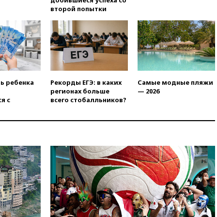
добившиеся успеха со
российского гражданства
второй попытки
станет значительно дороже
вчера, 22:20
Путин назвал 76-ю
гвардейскую десантно-
штурмовую дивизию
легендарной
вчера, 22:15
Путин заслушал
доклад о ситуации на
ть ребенка
Рекорды ЕГЭ: в каких
Самые модные пляжи
добропольском направлении
регионах больше
— 2026
вчера, 21:58
Генпрокуратура
я с
всего стобалльников?
признала нежелательным в
РФ американский Human
Rights Foundation
вчера, 21:35
«Аэрофлот»
отменяет часть рейсов в Сочи
и Геленджик
вчера, 21:25
Руслан Терновой
выиграл золото чемпионата
Европы в прыжках с 10-
метровой вышки
вчера, 21:10
РФ не получала