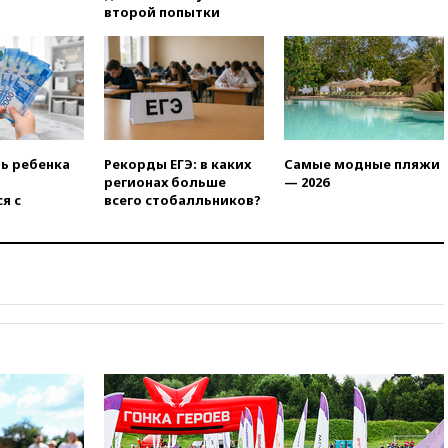
есть жертвы
второй попытки
07:00
Лесной пожар в 30
километрах от Ванкувера
привел к эвакуации жителей
06:00
Суд обязал Meta
выплатить $567 млн по делу о
вреде психическому
здоровью детей
ть ребенка
Рекорды ЕГЭ: в каких
Самые модные пляжи
регионах больше
— 2026
05:51
Трамп подписал указ
я с
всего стобалльников?
против «родильного туризма»
в США
04:00
Суд взыскал почти 5 млн
рублей в пользу семьи
отравившегося в детсаду
мальчика
03:00
МИД РФ: попытки Запада
рассорить Россию и Казахстан
обречены на провал
02:00
Ни один водоем Англии
не соответствует нормам