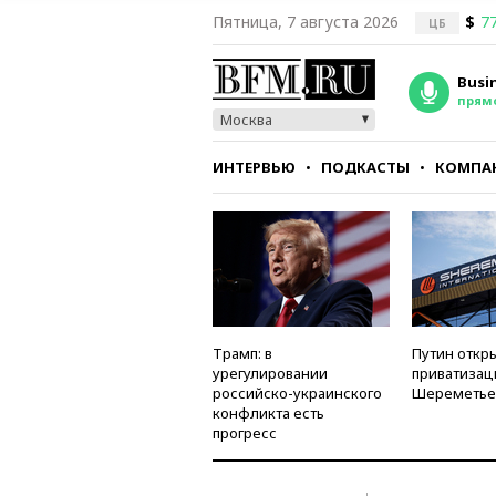
Пятница, 7 августа 2026
$
77
ЦБ
Busi
прям
Москва
ИНТЕРВЬЮ
ПОДКАСТЫ
КОМПА
СТИЛЬ
ТЕСТЫ
Трамп: в
Путин откры
урегулировании
приватизац
российско-украинского
Шереметье
конфликта есть
прогресс