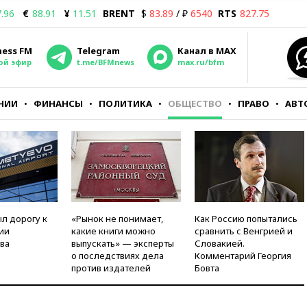
.96
€
88.91
¥
11.51
BRENT
$
83.89
/ ₽
6540
RTS
827.75
ness FM
Telegram
Канал в MAX
ой эфир
t.me/BFMnews
max.ru/bfm
НИИ
ФИНАНСЫ
ПОЛИТИКА
ОБЩЕСТВО
ПРАВО
АВТ
л дорогу к
«Рынок не понимает,
Как Россию попытались
ии
какие книги можно
сравнить с Венгрией и
ва
выпускать» — эксперты
Словакией.
о последствиях дела
Комментарий Георгия
против издателей
Бовта