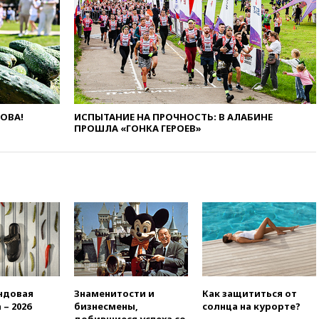
химической безопасности
01:00
Трамп: США сами
нуждаются в дальнобойных
ракетах и системах Patriot
00:01
Трамп заявил о
необходимости пополнения
арсенала США
ЛОВА!
ИСПЫТАНИЕ НА ПРОЧНОСТЬ: В АЛАБИНЕ
вчера, 23:28
Слуцкий призвал
ПРОШЛА «ГОНКА ГЕРОЕВ»
признать «Яблоко»
нежелательной организацией
вчера, 23:15
В Смоленске
ребенок и женщина погибли
при падении деревьев во
время урагана
вчера, 22:55
В Москве в
пятницу ожидаются ливни
вчера, 22:35
Винисиус
продлил контракт с «Реалом»
до 2032 года
ндовая
Знаменитости и
Как защититься от
 – 2026
бизнесмены,
солнца на курорте?
вчера, 22:28
Отказаться от