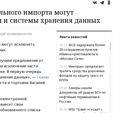
льного импорта могут
ы и системы хранения данных
кую возможность
Лента новостей
а могут исключить
10:21
ФСБ задержала более
ных.
20 сотрудников пунктов
обмена криптовалюты в
«Москва-Сити»
лучили предложения от
на исключение части
10:13
Минтранс предлагает
тратить средства дорожных
ке. В первую очередь
фондов на защиту трасс от
ранения данных», —
сказал
БПЛА
ти и торговли Василий
09:56
Хакеры нашли
документы об ударах ВСУ по
нефтяным терминалам в
иоэлектронной
России
внесет свои
09:49
WSJ: Трамп «сходит с
обновленного списка