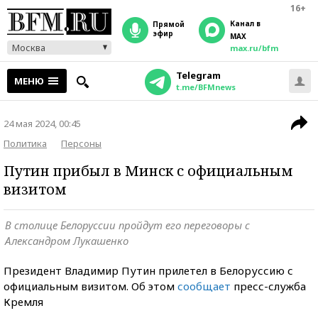
16+
Канал в
прямой
эфир
MAX
Москва
max.ru/bfm
Telegram
МЕНЮ
t.me/BFMnews
24 мая 2024, 00:45
Политика
Персоны
Путин прибыл в Минск с официальным
визитом
В столице Белоруссии пройдут его переговоры с
Александром Лукашенко
Президент Владимир Путин прилетел в Белоруссию с
официальным визитом. Об этом
сообщает
пресс-служба
Кремля