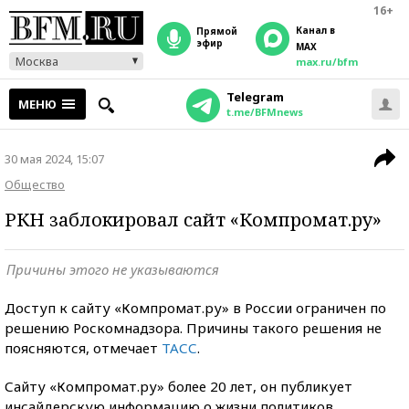
16+
Канал в
прямой
эфир
MAX
Москва
max.ru/bfm
Telegram
МЕНЮ
t.me/BFMnews
30 мая 2024, 15:07
Общество
РКН заблокировал сайт «Компромат.ру»
Причины этого не указываются
Доступ к сайту «Компромат.ру» в России ограничен по
решению Роскомнадзора. Причины такого решения не
поясняются, отмечает
ТАСС
.
Сайту «Компромат.ру» более 20 лет, он публикует
инсайдерскую информацию о жизни политиков,