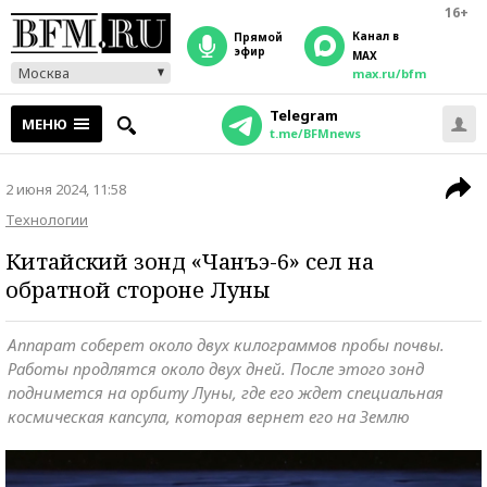
16+
Канал в
прямой
эфир
MAX
Москва
max.ru/bfm
Telegram
МЕНЮ
t.me/BFMnews
2 июня 2024, 11:58
Технологии
Китайский зонд «Чанъэ-6» сел на
обратной стороне Луны
Аппарат соберет около двух килограммов пробы почвы.
Работы продлятся около двух дней. После этого зонд
поднимется на орбиту Луны, где его ждет специальная
космическая капсула, которая вернет его на Землю