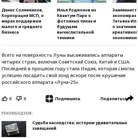
Денис Солянников,
Илья Родионов из
Замминист
Корпорация МСП, о
Квантум Парк о
экономраз
мерах поддержки
фотонных чипах и
Татьяна И
малого и среднего
будущем
о значении
бизнеса
вычислительной
креативно
техники
экономики
Всего на поверхность Луны высаживались аппараты
четырех стран, включая Советский Союз, Китай и США.
Последней в прошлом году стала Индия, которая смогла
успешно посадить свой зонд вскоре после крушения
российского аппарата «Луна-25».
8
8
Поделиться
Подпишись
РЕКОМЕНДУЕМ:
Судьба наследства: истории удивительных
завещаний