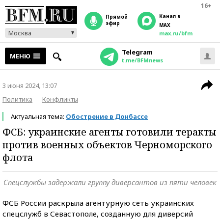
16+
Канал в
прямой
эфир
MAX
Москва
max.ru/bfm
Telegram
МЕНЮ
t.me/BFMnews
3 июня 2024, 13:07
Политика
Конфликты
Актуальная тема:
Обострение в Донбассе
ФСБ: украинские агенты готовили теракты
против военных объектов Черноморского
флота
Спецслужбы задержали группу диверсантов из пяти человек
ФСБ России раскрыла агентурную сеть украинских
спецслужб в Севастополе, созданную для диверсий