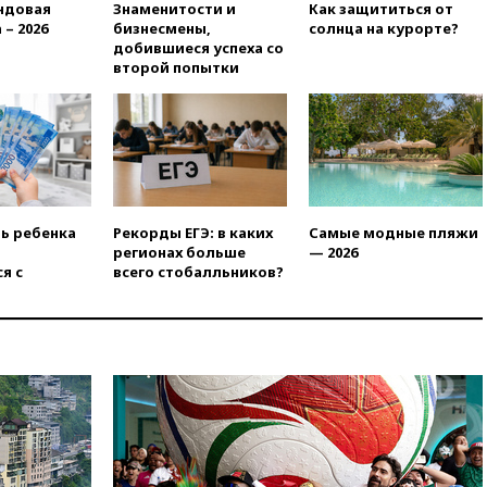
крайне низкого уровня
ндовая
Знаменитости и
Как защититься от
 – 2026
бизнесмены,
солнца на курорте?
13:16
«Родина» просит
добившиеся успеха со
Верховный суд снять «Яблоко»
второй попытки
с выборов
13:11
Путин обсудил с
президентом ОАЭ ситуацию в
Персидском заливе и на
Украине
13:09
Суд обязал москвичку
выселить из квартиры
ть ребенка
Рекорды ЕГЭ: в каких
Самые модные пляжи
крокодила, лису и других
регионах больше
— 2026
животных
я с
всего стобалльников?
12:51
Россия планирует
запустить групповые
безвизовые турпоездки для
Вьетнама
12:36
Экспорт растворимого
кофе из России достиг
рекордных показателей
12:30
Российские войска
взяли под контроль село