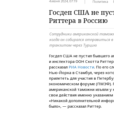
4 июня 2024, 07:19
Политика
Госдеп США не пус
Риттера в Россию
Сотрудники американской таможни
когда он собирался отправиться 
транзитом через Турцию
Госдеп США не пустил бывшего а
и инспектора ООН Скотта Риттера
рассказал
РИА Новости
. По его с
Нью-Йорка в Стамбул, через кот
прилететь для участия в Петер
экономическом форуме (ПМЭФ). 
американской таможни изъяли у н
свои действия именно указанием
«Никакой дополнительной инфор
было», — рассказал Риттер.