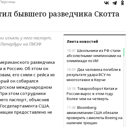
Персоны
тил бывшего разведчика Скотта
 изъяли у него паспорт,
Лента новостей
в Петербург на ПМЭФ
18:47
Школьники из РФ стали
абсолютными чемпионами на
олимпиаде по ИИ
мериканского разведчика
 в Россию. Об этом он
18:39
Два человека погибли в
ловам, его сняли с рейса из
результате удара ВСУ по
многоэтажке в Керчи
орый он собирался
бургском международном
18:18
Товарооборот Китая и
При этом сотрудники
России вырос в этом году
более чем на четверть
его паспорт, объяснив
 Госдепартамента США.
17:48
Bloomberg:
мации предоставлено не
авиакомпании США обязали
проверить самолеты Boeing на
наличие трещин