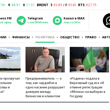
.96
€
88.91
¥
11.51
BRENT
$
83.89
/ ₽
6540
RTS
827.75
ness FM
Telegram
Канал в MAX
ой эфир
t.me/BFMnews
max.ru/bfm
НИИ
ФИНАНСЫ
ПОЛИТИКА
ОБЩЕСТВО
ПРАВО
АВТ
ок прозвучал
Предприниматель — о
«Родина» подала в
кольких
том, как чарджбэк в
Верховный суд иск об
сквы и
одно касание разрушает
отмене регистрации
ья?
доверие между
«Яблока» на выборах в
бизнесом и клиентом
Госдуму