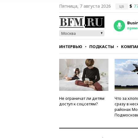
Пятница, 7 августа 2026
$
77
ЦБ
Busi
прям
Москва
ИНТЕРВЬЮ
ПОДКАСТЫ
КОМПА
СТИЛЬ
ТЕСТЫ
Не ограничат ли детям
Что за хлоп
доступ к соцсетям?
сразу в нес
районах Мо
Подмосков