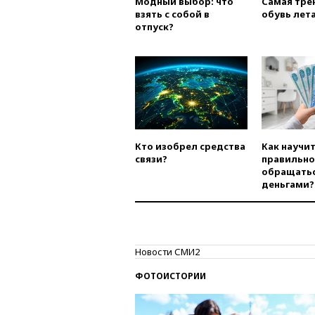
Модный выбор: что
Самая тре
взять с собой в
обувь лета
отпуск?
Кто изобрел средства
Как научи
связи?
правильно
обращатьс
деньгами?
Новости СМИ2
ФОТОИСТОРИИ