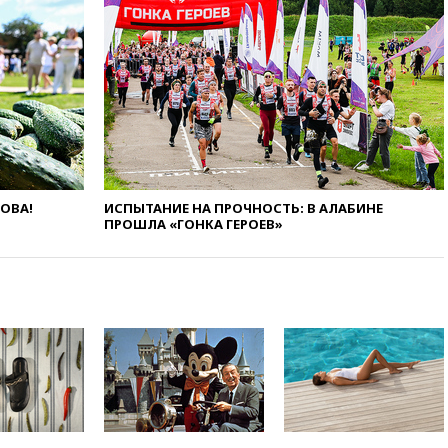
по делу о пропаганде ЛГБТ
14:34
Минпромторг не
намерен сокращать перечень
товаров для параллельного
импорта
14:14
Роспотребнадзор
одобрил открытие сезона на
105 пляжах в Анапе
14:09
Глава Тувы включил
ЛОВА!
ИСПЫТАНИЕ НА ПРОЧНОСТЬ: В АЛАБИНЕ
сенатора Нарусову в список
ПРОШЛА «ГОНКА ГЕРОЕВ»
кандидатов в Совфед
13:57
Wildberries запустит
программу по открытию
партнерских хабов
13:53
Сенаторы Аргентины
одобрили скандальный
законопроект о частной
собственности
13:36
ABC News: запасы
вооружений США достигли