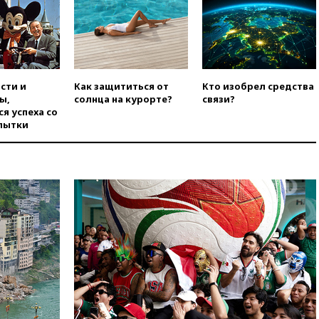
производство вооружений
вчера, 18:54
ТАСС: Украина
лишится половины аграрного
экспорта из-за простоя в
портах Одессы
сти и
Как защититься от
Кто изобрел средства
вчера, 18:18
БПЛА повторно
ы,
солнца на курорте?
связи?
атаковали Белгород
я успеха со
вчера, 17:42
Израиль отверг
пытки
план Совета мира о выводе
войск из сектора Газа
вчера, 17:13
ТАСС: видео с
Моджтабой Хаменеи,
опубликованное сегодня,
снято давно
вчера, 16:47
Сирия и Россия
договорились о присутствии
российских военных баз в
республике
вчера, 16:16
Bloomberg: США
потратят 400 млн долларов на
противодроновые лазеры