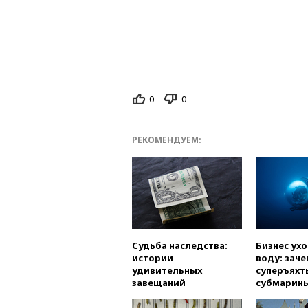
0
0
РЕКОМЕНДУЕМ:
Судьба наследства:
Бизнес ух
истории
воду: заче
удивительных
суперъяхт
завещаний
субмарин