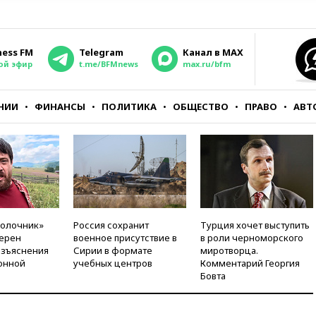
ness FM
Telegram
Канал в MAX
ой эфир
t.me/BFMnews
max.ru/bfm
НИИ
ФИНАНСЫ
ПОЛИТИКА
ОБЩЕСТВО
ПРАВО
АВТ
молочник»
Россия сохранит
Турция хочет выступить
ерен
военное присутствие в
в роли черноморского
азъяснения
Сирии в формате
миротворца.
онной
учебных центров
Комментарий Георгия
Бовта