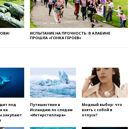
вчера, 21:43
В Москве
начались испытания
беспилотного поезда
«Ласточка»
вчера, 21:12
«Зенит» проиграл
ЛОВА!
ИСПЫТАНИЕ НА ПРОЧНОСТЬ: В АЛАБИНЕ
дебютанту РПЛ «Родине» со
ПРОШЛА «ГОНКА ГЕРОЕВ»
счетом 1:2
вчера, 20:44
WSJ: Трамп уже
готов прекратить войну с
Ираном без ядерной сделки
вчера, 20:12
Финляндия не
намерена передавать Украине
ракеты для Patriot
вчера, 19:42
МВД намерено
сократить срок уплаты
автоштрафов для
иностранцев с 60 дней до
одит под
Путешествие в
Модный выбор: что
суток
м на
Исландию по следам
взять с собой в
ы закупают
«Интерстеллара»
отпуск?
вчера, 19:13
Оборонным
ы
компаниям в США поручено
оперативно нарастить