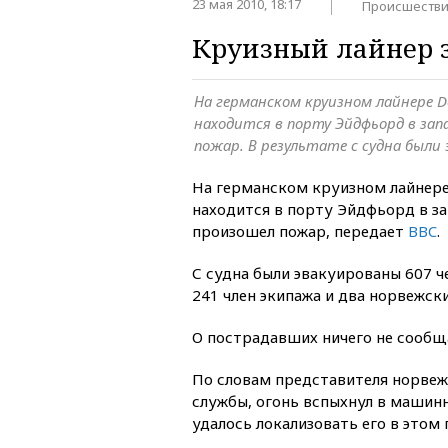
23 мая 2010, 18:17
Происшеств
Круизный лайнер з
На германском круизном лайнере D
находится в порту Эйдфьорд в зап
пожар. В результате с судна были 
На германском круизном лайнере
находится в порту Эйдфьорд в з
произошел пожар, передает
BBC
.
С судна были эвакуированы 607 ч
241 член экипажа и два норвежск
О пострадавших ничего не сообщ
По словам представителя норвеж
службы, огонь вспыхнул в машин
удалось локализовать его в этом