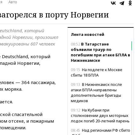
ия
Авто
агорелся в порту Норвегии
eutschland, который
Лента новостей
адной Норвегии, произошел
эвакуированы 607 человек
08:52
В Татарстане
объявили траур по
погибшим при атаке БПЛА в
 Deutschland, который
Нижнекамске
ападной Норвегии,
09:15
На подлете к Москве
сбиты 18 БПЛА
еловек — 364 пассажира,
09:13
В Нижнекамск после
их моряка.
атаки БПЛА направлены
дополнительные бригады
медиков
ается.
09:12
На Кубани при
ской спасательной
столкновении двух моторных
ном отсеке, и пожарным
лодок погиб 20-летний парень
 помещении.
08:45
Над регионами РФ сбито