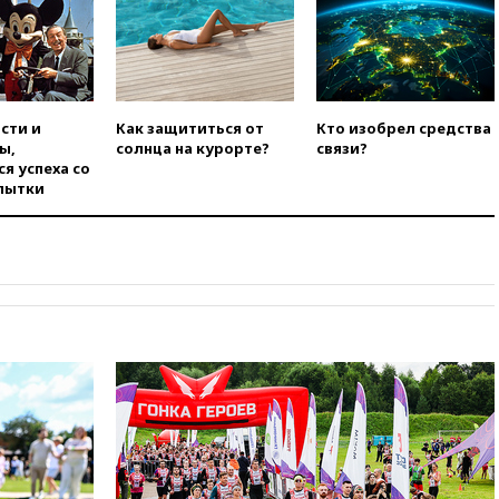
тысяч фунтов стерлингов
05:37
Почти треть россиян
готовы к покупке квартиры
вскладчину
02:38
В Баренцевом море
сти и
Как защититься от
Кто изобрел средства
нашли потопленный в 1942
ы,
солнца на курорте?
связи?
году немецкий транспорт
я успеха со
пытки
01:20
Bloomberg: Пентагон
просит оборонные компании
увеличить производство
00:33
CNBC: Burger King вышел
на второе место среди сетей
быстрого питания в США
вчера, 23:23
Bloomberg: США
хотят испытать ПРО «Золотой
купол» в этом году
вчера, 22:39
European Aquatics:
у России есть право провести
ЧЕ по водным видам спорта в
2028 году