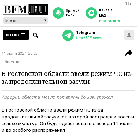
16+
Канал в
прямой
эфир
MAX
Москва
max.ru/bfm
Telegram
МЕНЮ
t.me/BFMnews
11 июня 2024, 20:25
Общество
В Ростовской области ввели режим ЧС из-
за продолжительной засухи
Аграрии области могут потерять до 30% урожая
В Ростовской области ввели режим ЧС из-за
продолжительной засухи, от которой пострадали посевы
сельхозкультур. Он будет действовать с вечера 11 июня
и до особого распоряжения.