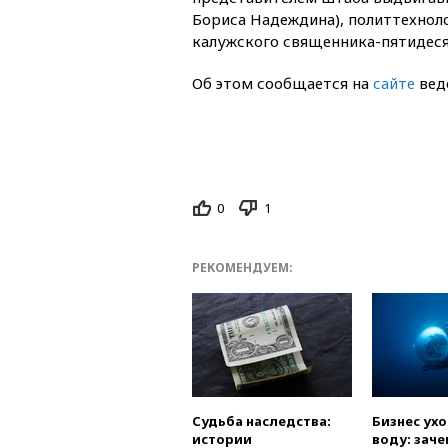
Бориса Надеждина), политтехноло
калужского священника-пятидеся
Об этом сообщается на
сайте
вед
0
1
РЕКОМЕНДУЕМ:
Судьба наследства:
Бизнес ух
истории
воду: заче