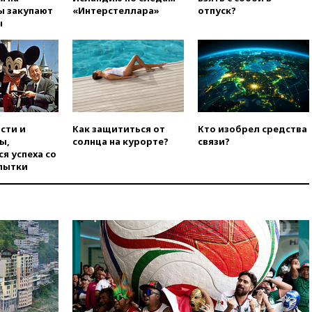
ы закупают
«Интерстеллара»
отпуск?
США стал Тодд Бланш
ы
вчера, 13:37
Пляжи
Геленджика закрыты из-за
опасности БПЛА
вчера, 13:03
Испания ввела
погранконтроль для
итальянских туристов
вчера, 12:27
Возгорание на
сти и
Как защититься от
Кто изобрел средства
Ильском НПЗ, вызванное
ы,
солнца на курорте?
связи?
атакой БПЛА, потушили
я успеха со
пытки
вчера, 11:47
Суд оставил под
арестом Rolls-Royce блогера
Лерчек
вчера, 11:07
При
столкновении катера и лодки
под Самарой погибли два
человека
вчера, 10:27
Движение по
трассе «Новороссия»
восстановлено