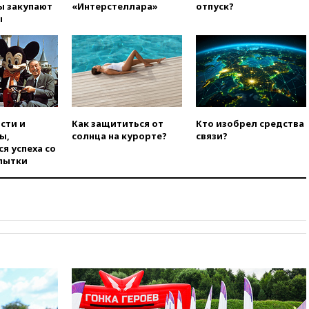
председатель Верховного
ы закупают
«Интерстеллара»
отпуск?
суда Венгрии согласился стать
ы
президентом республики
вчера, 20:58
Финляндия
введет экзамен для
претендентов на получение
гражданства
вчера, 20:12
Минобороны
Болгарии: упавший в стране
сти и
Как защититься от
Кто изобрел средства
беспилотник, скорее всего,
ы,
солнца на курорте?
связи?
был украинским
я успеха со
пытки
вчера, 19:29
ОАЭ обвинили
Иран в атаке на судно
нефтяной компании ADNOC в
Ормузе
вчера, 18:56
«Газпром»: объем
газа в европейских подземных
хранилищах достиг
антирекорда
вчера, 18:25
ТАСС: Уиткофф и
Кушнер могут вскоре посетить
Москву и Киев