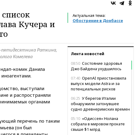
 список
Актуальная тема:
Обострение в Донбассе
лава Кучера и
го
а-пятидесятника Раткина,
Лента новостей
олога Комелева
08:50
Состояние здоровья
ендап-комик Данила
Джо Байдена ухудшилось
иноагентами.
07:40
OpenAI приостановила
выпуск модели Astra и-за
домство, выступали
потенциальных рисков
аине и распространяли
06:25
У берегов Италии
ринимаемых органами
обнаружили затонувшее
судно древнеримских времен
05:10
«Одиссея» Нолана
вующий перечень по таким
собрала в мировом прокате
мьева (он был
свыше $1 млрд
шегося в президенты