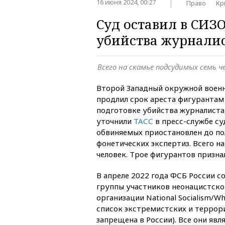
16 июня 2024, 00:27
Право
Кр
Суд оставил в СИЗ
убийства журналис
Всего на скамье подсудимых семь ч
Второй Западный окружной военн
продлил срок ареста фигурантам 
подготовке убийства журналиста
уточнили
ТАСС
в пресс-службе су
обвиняемых приостановлен до по
фонетических экспертиз. Всего н
человек. Трое фигурантов призна
В апреле 2022 года ФСБ России с
группы участников неонацистск
организации National Socialism/Wh
список экстремистских и террор
запрещена в России). Все они яв