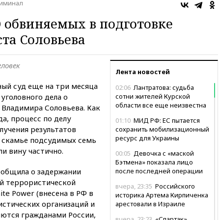
иминал
О обвиняемых в подготовке
та Соловьева
еловек
Лента новостей
ый суд еще на три месяца
02:06
Лантратова: судьба
уголовного дела о
сотни жителей Курской
области все еще неизвестна
 Владимира Соловьева. Как
да, процесс по делу
01:10
МИД РФ: ЕС пытается
лучения результатов
сохранить мобилизационный
ресурс для Украины
а скамье подсудимых семь
ли вину частично.
00:05
Девочка с «маской
Бэтмена» показала лицо
ообщила о задержании
после последней операции
ой террористической
вчера, 23:35
Российского
ite Power (внесена в РФ в
историка Артема Кирпиченка
истических организаций и
арестовали в Израиле
ляются гражданами России,
вчера, 23:23
«Спартак»