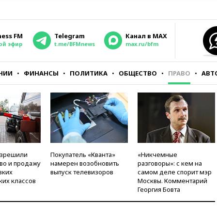
ness FM
Telegram
Канал в MAX
ой эфир
t.me/BFMnews
max.ru/bfm
НИИ
ФИНАНСЫ
ПОЛИТИКА
ОБЩЕСТВО
ПРАВО
АВТ
азрешили
Покупатель «Кванта»
«Никчемные
во и продажу
намерен возобновить
разговоры»: с кем на
зких
выпуск телевизоров
самом деле спорит мэр
ких классов
Москвы. Комментарий
Георгия Бовта