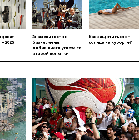
в Госдуму
вчера, 19:25
Путин
прокомментировал первый
номер «Единой России» в
бюллетене
ндовая
Знаменитости и
Как защититься от
вчера, 19:15
Путин обсудил с
 – 2026
бизнесмены,
солнца на курорте?
Памфиловой подготовку к
добившиеся успеха со
единому дню голосования
второй попытки
вчера, 18:56
Wildberries
отрицает перенос основной
логистики за пределы России
вчера, 18:45
Крупнейший
склад маркетплейса Rozetka
сгорел под Киевом
вчера, 18:35
Джаред Лето
лишился роли в фильме
Барри Левинсона на фоне
обвинений в насилии
вчера, 18:28
Выборы ректора
ГИТИСа перенесены на «после
1 ноября»