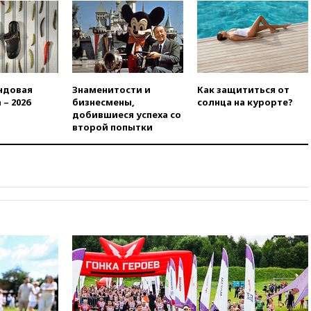
вчера, 21:43
Организаторы
«Интервидения»
подтвердили, что конкурс
пройдет в Саудовской Аравии
вчера, 21:35
Машков: в РФ
подготовили концепцию
развития театрального
ндовая
Знаменитости и
Как защититься от
искусства до 2035 года
 – 2026
бизнесмены,
солнца на курорте?
добившиеся успеха со
вчера, 21:21
Правительство
второй попытки
РФ разрешило продажу
бензина старых
экологических классов
вчера, 21:15
Путин обсудил с
Машковым 150-летие Союза
театральных деятелей
вчера, 20:47
Newsweek:
«взрывная» диарея охватила
47 из 50 штатов США
вчера, 20:35
ПВО за 12 часов
сбила 200 украинских
беспилотников