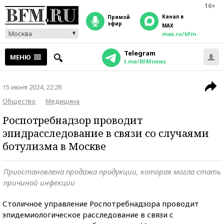
16+
Канал в
прямой
эфир
MAX
Москва
max.ru/bfm
Telegram
МЕНЮ
t.me/BFMnews
15 июня 2024, 22:28
Общество
Медицина
Роспотребнадзор проводит
эпидрасследование в связи со случаями
ботулизма в Москве
Приостановлена продажа продукции, которая могла стать
причиной инфекции
Столичное управление Роспотребнадзора проводит
эпидемиологическое расследование в связи с