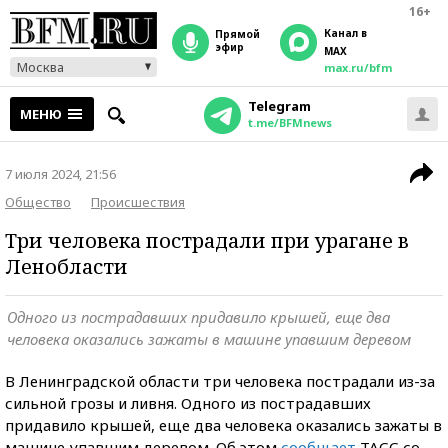
16+
Канал в
прямой
эфир
MAX
Москва
max.ru/bfm
Telegram
МЕНЮ
t.me/BFMnews
7 июля 2024, 21:56
Общество
Происшествия
Три человека пострадали при урагане в
Ленобласти
Одного из пострадавших придавило крышей, еще два
человека оказались зажаты в машине упавшим деревом
В Ленинградской области три человека пострадали из-за
сильной грозы и ливня. Одного из пострадавших
придавило крышей, еще два человека оказались зажаты в
машине упавшим деревом. Об этом
сообщает
ТАСС со