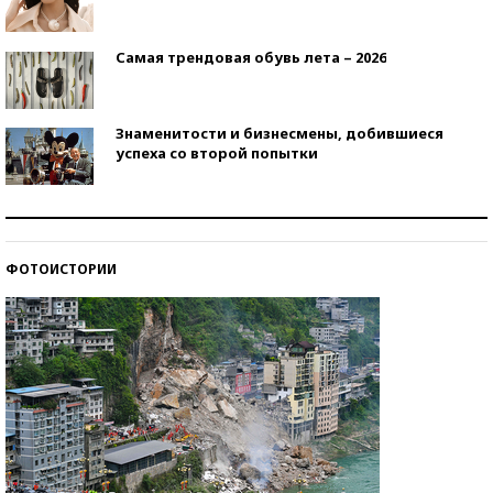
Самая трендовая обувь лета – 2026
Знаменитости и бизнесмены, добившиеся
успеха со второй попытки
Как защититься от солнца на курорте?
ФОТОИСТОРИИ
Кто изобрел средства связи?