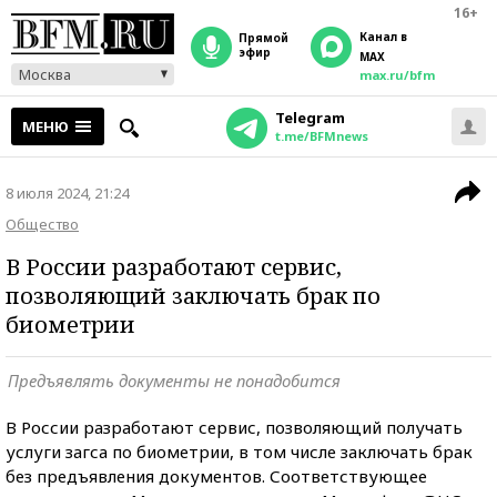
16+
Канал в
прямой
эфир
MAX
Москва
max.ru/bfm
Telegram
МЕНЮ
t.me/BFMnews
8 июля 2024, 21:24
Общество
В России разработают сервис,
позволяющий заключать брак по
биометрии
Предъявлять документы не понадобится
В России разработают сервис, позволяющий получать
услуги загса по биометрии, в том числе заключать брак
без предъявления документов. Соответствующее