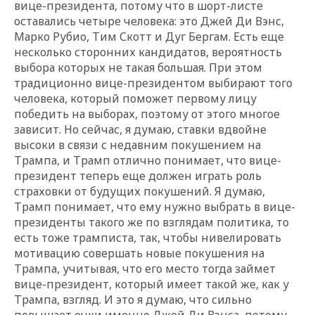
вице-президента, потому что в шорт-листе
ос
тавались
четыре человека: это Джей Ди Вэнс,
Марко Рубио, Тим Скотт и Дуг Бергам. Есть еще
несколько сторонних кандидатов, вероятность
выбора которых не такая большая. При этом
традиционно вице-президентом выбирают того
человека, который поможет первому лицу
победить на выборах, поэтому от этого многое
зависит. Но сейчас, я думаю, ставки вдвойне
высоки в связи с недавним покушением на
Трампа, и Трамп отлично понимает, что вице-
президент теперь еще должен играть роль
страховки от будущих покушений. Я думаю,
Трамп понимает, что ему нужно выбрать в вице-
президенты такого же по взглядам политика, то
есть тоже трамписта, так, чтобы нивелировать
мотивацию совершать новые покушения на
Трампа, учитывая, что его место тогда займет
вице-президент, который имеет такой же, как
у
Трампа, взгляд. И это я думаю, что сильно
повышает очки именно Джей Ди Вэнса, потому