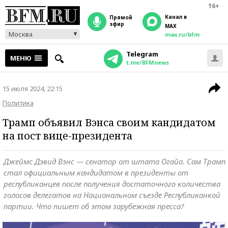
16+
Канал в
прямой
эфир
MAX
Москва
max.ru/bfm
Telegram
МЕНЮ
t.me/BFMnews
15 июля 2024, 22:15
Политика
Трамп объявил Вэнса своим кандидатом
на пост вице-президента
Джеймс Дэвид Вэнс — сенатор от штата Огайо. Сам Трамп
стал официальным кандидатом в президенты от
республиканцев после получения достаточного количества
голосов делегатов на Национальном съезде Республиканкой
партии. Что пишет об этом зарубежная пресса?