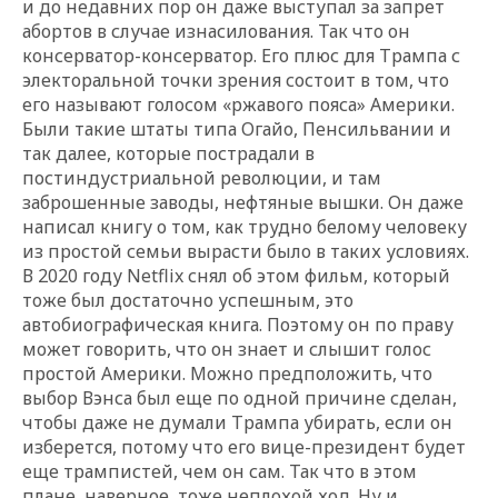
и до недавних пор он даже выступал за запрет
абортов в случае изнасилования. Так что он
консерватор-консерватор. Его плюс для Трампа с
электоральной точки зрения состоит в том, что
его называют голосом «ржавого пояса» Америки.
Были такие штаты типа Огайо, Пенсильвании и
так далее, которые пострадали в
постиндустриальной революции, и там
заброшенные заводы, нефтяные вышки. Он даже
написал книгу о том, как трудно белому человеку
из простой семьи вырасти было в таких условиях.
В 2020 году Netflix снял об этом фильм, который
тоже был достаточно успешным, это
автобиографическая книга. Поэтому он по праву
может говорить, что он знает и слышит голос
простой Америки. Можно предположить, что
выбор Вэнса был еще по одной причине сделан,
чтобы даже не думали Трампа убирать, если он
изберется, потому что его вице-президент будет
еще трампистей, чем он сам. Так что в этом
плане, наверное, тоже неплохой ход. Ну и