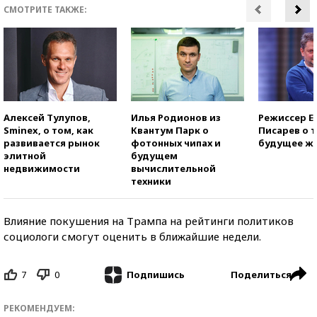
СМОТРИТЕ ТАКЖЕ:
Алексей Тулупов,
Илья Родионов из
Режиссер Е
Sminex, о том, как
Квантум Парк о
Писарев о т
развивается рынок
фотонных чипах и
будущее ж
элитной
будущем
недвижимости
вычислительной
техники
Влияние покушения на Трампа на рейтинги политиков
социологи смогут оценить в ближайшие недели.
7
0
Поделиться
Подпишись
РЕКОМЕНДУЕМ: