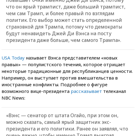
что он ярый трампист, даже больший трампист,
чем сам Трамп, и более правый по взглядам
политик. Его выбор может стать определенной
страховкой для Трампа, потому что демократы
будут ненавидеть Джей Ди Вэнса на посту
президента даже больше, чем самого Трампа».
USA Today
называет Вэнса представителем «новых
правых» — популистского течения, которое отрицает
некоторые традиционные для республиканцев ценности.
Например, он выступает против вмешательства в
иностранные конфликты. Подробнее о фигуре
возможного вице-президента
рассказывает
телеканал
NBC News:
«Вэнс — сенатор от штата Огайо, при этом он,
можно сказать, самый ярый защитник экс-
президента и его политики. Ранее он заявлял, что
очень важно, чтобы именно Трамп выиграл