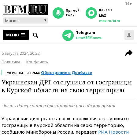
16+
Канал в
прямой
эфир
MAX
Москва
max.ru/bfm
Telegram
МЕНЮ
t.me/BFMnews
6 августа 2024, 20:22
Политика
Конфликты
Актуальная тема:
Обострение в Донбассе
Украинская ДРГ отступила от госграницы
в Курской области на свою территорию
Часть диверсантов блокировала российская армия
Украинские диверсанты после поражения отступили от
госграницы в Курской области на свою территорию,
сообщило Минобороны России, передает
РИА Новости
.