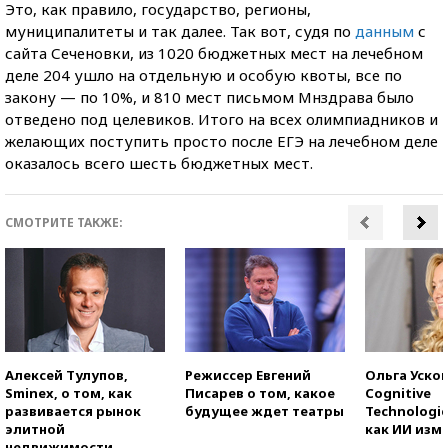
Это, как правило, государство, регионы,
муниципалитеты и так далее. Так вот, судя по
данным
с
сайта Сеченовки, из 1020 бюджетных мест на лечебном
деле 204 ушло на отдельную и особую квоты, все по
закону — по 10%, и 810 мест письмом Мнздрава было
отведено под целевиков. Итого на всех олимпиадников и
желающих поступить просто после ЕГЭ на лечебном деле
оказалось всего шесть бюджетных мест.
СМОТРИТЕ ТАКЖЕ:
Алексей Тулупов,
Режиссер Евгений
Ольга Усков
Sminex, о том, как
Писарев о том, какое
Cognitive
развивается рынок
будущее ждет театры
Technologie
элитной
как ИИ изм
недвижимости