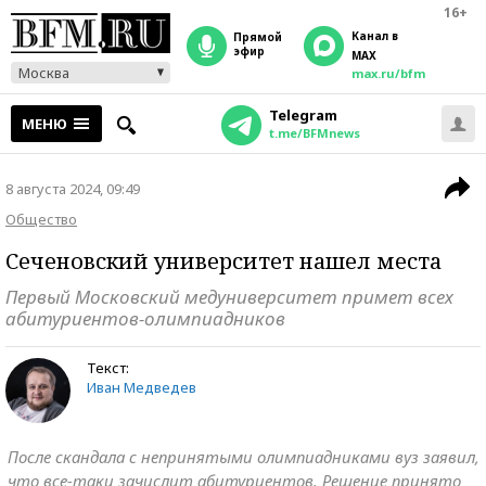
16+
Канал в
прямой
эфир
MAX
Москва
max.ru/bfm
Telegram
МЕНЮ
t.me/BFMnews
8 августа 2024, 09:49
Общество
Сеченовский университет нашел места
Первый Московский медуниверситет примет всех
абитуриентов-олимпиадников
Текст:
Иван Медведев
После скандала с непринятыми олимпиадниками вуз заявил,
что все-таки зачислит абитуриентов. Решение принято