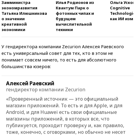
Замминистра
Илья Родионов из
Ольга Усков
экономразвития
Квантум Парк о
Cognitive
Татьяна Илюшникова
фотонных чипах и
Technologie
о значении
будущем
как ИИ изм
креативной
вычислительной
экономики
техники
У гендиректора компании Zecurion Алексея Раевского
есть универсальный совет для тех, кто в этом не
понимает совсем ничего, то есть для абсолютного
большинства юзеров:
Алексей Раевский
гендиректор компании Zecurion
«Проверенный источник — это официальный
магазин приложений. То есть и для Apple, и для
Android, и для Huawei есть свои официальные
магазины приложений, в которых все, что
публикуется, проходит проверку и, как правило,
тоже, конечно, с оговорками, но обычно не несет