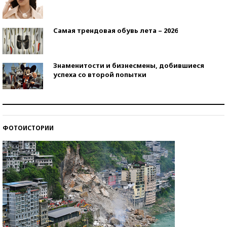
Самая трендовая обувь лета – 2026
Знаменитости и бизнесмены, добившиеся
успеха со второй попытки
Как защититься от солнца на курорте?
ФОТОИСТОРИИ
Кто изобрел средства связи?