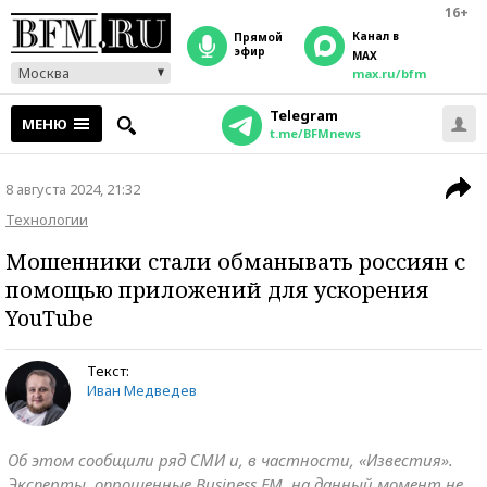
16+
Канал в
прямой
эфир
MAX
Москва
max.ru/bfm
Telegram
МЕНЮ
t.me/BFMnews
8 августа 2024, 21:32
Технологии
Мошенники стали обманывать россиян с
помощью приложений для ускорения
YouTube
Текст:
Иван Медведев
Об этом сообщили ряд СМИ и, в частности, «Известия».
Эксперты, опрошенные Business FM, на данный момент не