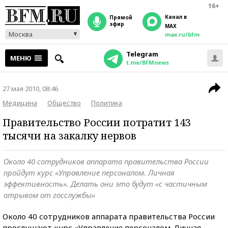
16+
Канал в
прямой
эфир
MAX
Москва
max.ru/bfm
Telegram
МЕНЮ
t.me/BFMnews
27 мая 2010, 08:46
Медицина
Общество
Политика
Правительство России потратит 143
тысячи на закалку нервов
Около 40 сотрудников аппарата правительства России
пройдут курс «Управление персоналом. Личная
эффективность». Делать они это будут «с частичным
отрывом от госслужбы»
Около 40 сотрудников аппарата правительства России
прослушают курс «Управление персоналом. Личная