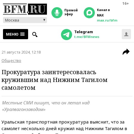
16+
Канал в
прямой
эфир
MAX
Москва
max.ru/bfm
Telegram
МЕНЮ
t.me/BFMnews
21 августа 2024, 12:18
Общество
Прокуратура заинтересовалась
кружившим над Нижним Тагилом
самолетом
Местные СМИ пишут, что он летал над
«Уралвагонзаводом»
Уральская транспортная прокуратура выяснит, что за
самолет несколько дней кружил над Нижним Тагилом в