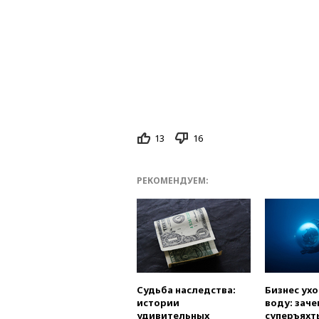
13
16
РЕКОМЕНДУЕМ:
Судьба наследства:
Бизнес ух
истории
воду: заче
удивительных
суперъяхт