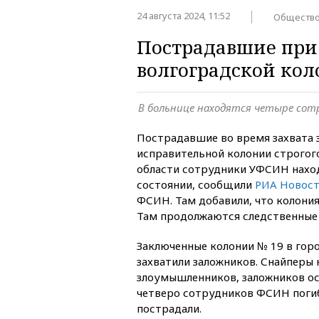
24 августа 2024, 11:52
Обществ
Пострадавшие при 
волгоградской кол
В больнице находятся четыре сот
Пострадавшие во время захвата 
исправительной колонии строгог
области сотрудники УФСИН нахо
состоянии, сообщили
РИА Новос
ФСИН. Там добавили, что колония
Там продолжаются следственные 
Заключенные колонии № 19 в гор
захватили заложников. Снайперы
злоумышленников, заложников ос
четверо сотрудников ФСИН погиб
пострадали.