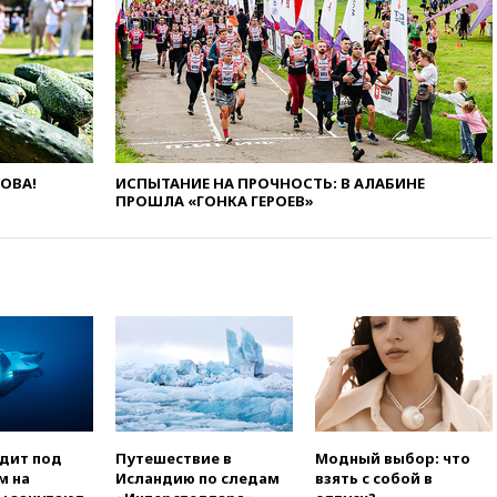
усилий против наркотрафика
05:30
ВМС Испании усилили
присутствие в Сеуте на фоне
миграционного кризиса
03:30
В Минстрое сравнили
качество жилья в Нью-Йорке и
России
ЛОВА!
ИСПЫТАНИЕ НА ПРОЧНОСТЬ: В АЛАБИНЕ
02:30
Трамп попросил
ПРОШЛА «ГОНКА ГЕРОЕВ»
отпустить его с круглого стола
в Госдепе, чтобы «вести
войну»
01:35
Мигрант погиб при
попытке попасть из Марокко в
Сеуту на параплане
00:30
FT: ЕС не готов принять в
блок Украину из-за уровня
коррупции
вчера, 23:35
Лукашенко
объяснил экономическую
одит под
Путешествие в
Модный выбор: что
выгоду безвизового режима с
м на
Исландию по следам
взять с собой в
ЕС