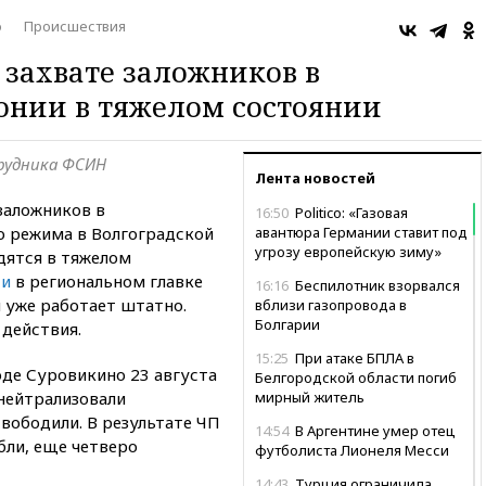
о
Происшествия
захвате заложников в
онии в тяжелом состоянии
рудника ФСИН
Лента новостей
заложников в
16:50
Politico: «Газовая
о режима в Волгоградской
авантюра Германии ставит под
угрозу европейскую зиму»
дятся в тяжелом
ти
в региональном главке
16:16
Беспилотник взорвался
 уже работает штатно.
вблизи газопровода в
Болгарии
действия.
15:25
При атаке БПЛА в
оде Суровикино 23 августа
Белгородской области погиб
 нейтрализовали
мирный житель
вободили. В результате ЧП
14:54
В Аргентине умер отец
ли, еще четверо
футболиста Лионеля Месси
14:43
Турция ограничила