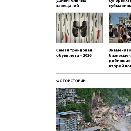
удивительных
суперъяхт
завещаний
субмарин
Самая трендовая
Знаменито
обувь лета – 2026
бизнесмен
добившиес
второй по
ФОТОИСТОРИИ