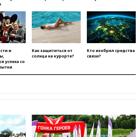
ы
09:55
Силы ПВО перехватили
за утро 85 БПЛА над
территорией РФ
09:25
Ильский НПЗ на Кубани
загорелся после падения
обломков дрона
08:57
Собянин сообщил о
сти и
Как защититься от
Кто изобрел средства
девяти БПЛА, сбитых на
ы,
солнца на курорте?
связи?
подлете к Москве
я успеха со
08:42
Силы ПВО сбили почти
пытки
400 БПЛА над российскими
регионами
08:16
Лукашенко призвал
белорусов покупать избы в
селах
07:30
Нигерия стала
крупнейшим поставщиком
авиатоплива в Европу
06:30
США и Колумбия
обсуждают координацию