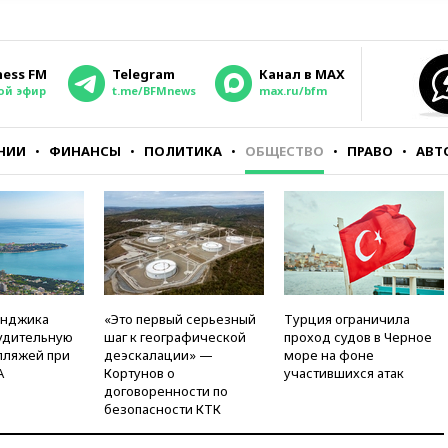
ness FM
Telegram
Канал в MAX
ой эфир
t.me/BFMnews
max.ru/bfm
НИИ
ФИНАНСЫ
ПОЛИТИКА
ОБЩЕСТВО
ПРАВО
АВТ
енджика
«Это первый серьезный
Турция ограничила
удительную
шаг к географической
проход судов в Черное
пляжей при
деэскалации» —
море на фоне
А
Кортунов о
участившихся атак
договоренности по
безопасности КТК