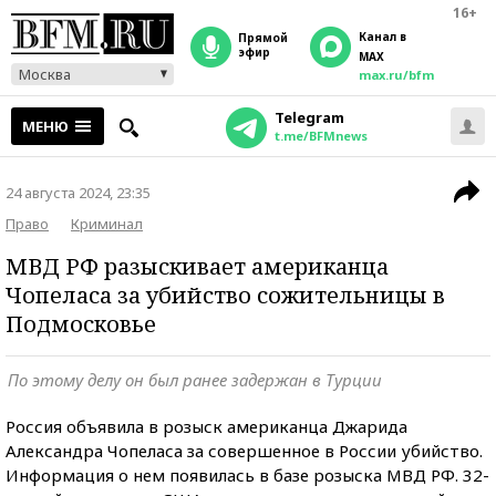
16+
Канал в
прямой
эфир
MAX
Москва
max.ru/bfm
Telegram
МЕНЮ
t.me/BFMnews
24 августа 2024, 23:35
Право
Криминал
МВД РФ разыскивает американца
Чопеласа за убийство сожительницы в
Подмосковье
По этому делу он был ранее задержан в Турции
Россия объявила в розыск американца Джарида
Александра Чопеласа за совершенное в России убийство.
Информация о нем появилась в базе розыска МВД РФ. 32-