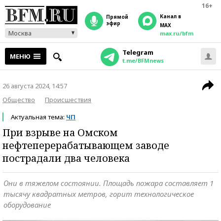
16+
Канал в
прямой
эфир
MAX
Москва
max.ru/bfm
Telegram
МЕНЮ
t.me/BFMnews
26 августа 2024, 14:57
Общество
Происшествия
Актуальная тема:
ЧП
При взрыве на Омском
нефтеперерабатывающем заводе
пострадали два человека
Они в тяжелом состоянии. Площадь пожара составляет 1
тысячу квадратных метров, горит технологическое
оборудование