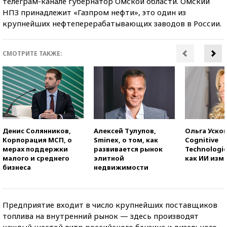
телеграм-канале губернатор Омской области. Омский
НПЗ принадлежит «Газпром нефти», это один из
крупнейших нефтеперерабатывающих заводов в России.
СМОТРИТЕ ТАКЖЕ:
Денис Солянников,
Алексей Тулупов,
Ольга Усков
Корпорация МСП, о
Sminex, о том, как
Cognitive
мерах поддержки
развивается рынок
Technologie
малого и среднего
элитной
как ИИ изм
бизнеса
недвижимости
Предприятие входит в число крупнейших поставщиков
топлива на внутренний рынок — здесь производят
каждый шестой литр российского бензина и дизельного