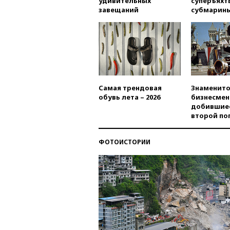
удивительных
суперъяхт
завещаний
субмарин
Самая трендовая
Знаменито
обувь лета – 2026
бизнесмен
добившиес
второй по
ФОТОИСТОРИИ