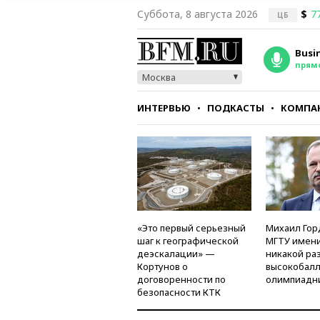
Суббота, 8 августа 2026
$
7
ЦБ
Busi
прям
Москва
ИНТЕРВЬЮ
ПОДКАСТЫ
КОМПА
СТИЛЬ
ТЕСТЫ
«Это первый серьезный
Михаил Гор
шаг к географической
МГТУ имени
деэскалации» —
никакой ра
Кортунов о
высокобалл
договоренности по
олимпиадн
безопасности КТК