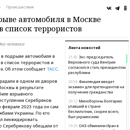
о
Происшествия
рыве автомобиля в Москве
в список террористов
ва человека
Лента новостей
 в подрыве автомобиля в
21:43
Экс-председатель
 в список террористов и
Верховного суда Венгрии
согласился стать президентом
а. Об этом сообщает
ТАСС
.
республики
радали в одном из дворов
20:58
Финляндия введет
экзамен для претендентов на
Москвы в результате
получение гражданства
биле взрывного
еступлении Серебряков
20:12
Минобороны Болгарии:
в феврале 2023 года он сам
упавший в стране
беспилотник, скорее всего,
жбами Украины. По его
был украинским
ил ликвидировать
во Серебрякову обещали от
19:29
ОАЭ обвинили Иран в