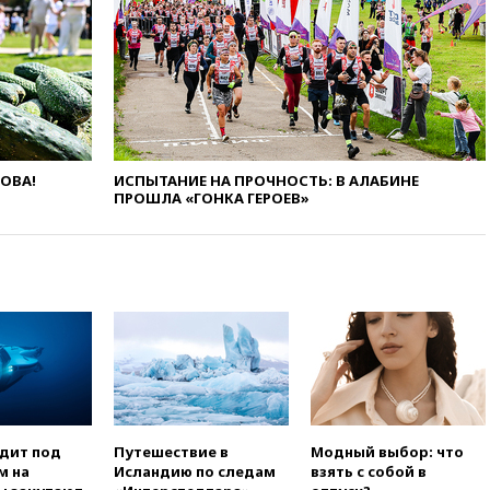
катера и лодки под Самарой
погибли два человека
10:27
Движение по трассе
«Новороссия» восстановлено
09:55
Силы ПВО перехватили
за утро 85 БПЛА над
территорией РФ
ЛОВА!
ИСПЫТАНИЕ НА ПРОЧНОСТЬ: В АЛАБИНЕ
09:25
Ильский НПЗ на Кубани
ПРОШЛА «ГОНКА ГЕРОЕВ»
загорелся после падения
обломков дрона
08:57
Собянин сообщил о
девяти БПЛА, сбитых на
подлете к Москве
08:42
Силы ПВО сбили почти
400 БПЛА над российскими
регионами
08:16
Лукашенко призвал
белорусов покупать избы в
селах
одит под
Путешествие в
Модный выбор: что
м на
Исландию по следам
взять с собой в
07:30
Нигерия стала