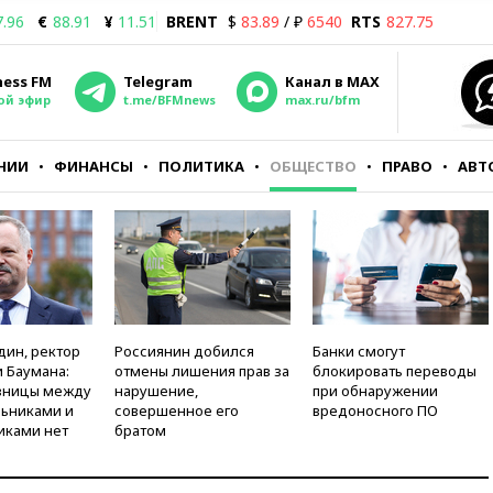
7.96
€
88.91
¥
11.51
BRENT
$
83.89
/ ₽
6540
RTS
827.75
ness FM
Telegram
Канал в MAX
ой эфир
t.me/BFMnews
max.ru/bfm
НИИ
ФИНАНСЫ
ПОЛИТИКА
ОБЩЕСТВО
ПРАВО
АВТ
дин, ректор
Россиянин добился
Банки смогут
 Баумана:
отмены лишения прав за
блокировать переводы
зницы между
нарушение,
при обнаружении
ьниками и
совершенное его
вредоносного ПО
иками нет
братом