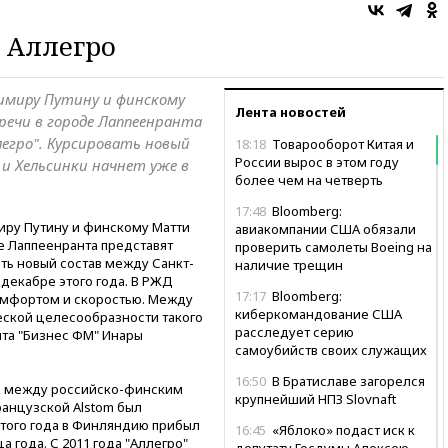
 Аллегро
димиру Путину и финскому
Лента новостей
речи в городе Лаппеенранта
егро". Курсировать новый
18:18
Товарооборот Китая и
России вырос в этом году
и Хельсинки начнет уже в
более чем на четверть
17:48
Bloomberg:
ру Путину и финскому Матти
авиакомпании США обязали
де Лаппеенранта представят
проверить самолеты Boeing на
ать новый состав между Санкт-
наличие трещин
 декабре этого года. В РЖД
17:17
Bloomberg:
комфортом и скоростью. Между
киберкомандование США
еской целесообразности такого
расследует серию
та "Бизнес ФМ" Инары
самоубийств своих служащих
16:50
В Братиславе загорелся
ов между российско-финским
крупнейший НПЗ Slovnaft
французской Alstom был
 этого года в Финляндию прибыл
16:45
«Яблоко» подаст иск к
а года. С 2011 года "Аллегро"