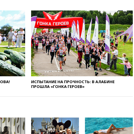
безвизовые турпоездки для
Вьетнама
12:36
Экспорт растворимого
кофе из России достиг
рекордных показателей
12:30
Российские войска
взяли под контроль село
Анискино в Харьковской
области
12:15
Минцифры РФ не
планирует вводить
ограничения на доступ детей
в соцсети
ЛОВА!
ИСПЫТАНИЕ НА ПРОЧНОСТЬ: В АЛАБИНЕ
ПРОШЛА «ГОНКА ГЕРОЕВ»
11:58
Резаи: Иран не допустит
открытия второго маршрута в
Ормузском проливе
11:48
Жители Москвы и
Подмосковья сообщили о
громких взрывах
11:41
ТПП предлагает
изменить процедуру