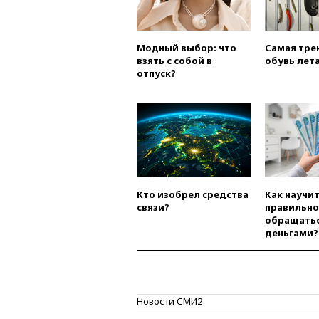
Модный выбор: что
Самая тре
взять с собой в
обувь лета
отпуск?
Кто изобрел средства
Как научи
связи?
правильно
обращатьс
деньгами?
Новости СМИ2