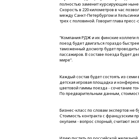
полностью заменит курсирующие ныне п
Скорость в 220 километров в час позвол
между Санкт-Петербургом и Хельсинки 
трех с половиной. Говорит глава прес
"Компания РДЖ и их финские коллеги 
поезд будет двигаться гораздо быстрее
таможенный досмотр будет проводиться
пассажиров. В составе поезда будет де
мире".
Каждый состав будет состоять из семи в
детская игровая площадка и конференц
цветовой гаммы поезда - сочетание тон
По предварительным данным, стоимость
Бизнес-класс по словам экспертов не б
Стоимость контракта с французским пр
окупаем - вопрос спорный, считают экс
Идею пустить по российской железной