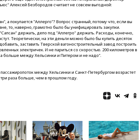
рейсы в Абу-Даби
ьюс" Алексей Безбородов считает не совсем выгодной:
14:52
Турция, Саудовская
Аравия и Пакистан
", а покупается "Аллерго"? Вопрос странный, потому что, если вы
объединились в военный
не, то, наверно, грамотно было бы унифицировать закупки.
альянс
"Сапсан" держать, депо под "Аллегро" держать. Расходы, конечно,
астут. Теоретически, на эти деньги можно было бы купить десяток
14:39
Экс-издатель Popcorn
добавить, заставить Тверской вагоностроительный завод построить
Books получил условный срок
новленных электричек. И не париться со скоростью. 200 километров в
по делу о пропаганде ЛГБТ
 а больше между Хельсинки и Питером и не надо".
14:34
Минпромторг не
намерен сокращать перечень
товаров для параллельного
ет пассажиропоток между Хельсинки и Санкт-Петербургом возрастет
импорта
 три раза больше, чем в прошлом году.
14:14
Роспотребнадзор
одобрил открытие сезона на
105 пляжах в Анапе
14:09
Глава Тувы включил
сенатора Нарусову в список
кандидатов в Совфед
13:57
Wildberries запустит
программу по открытию
партнерских хабов