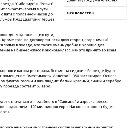
депутату Госдумы Алексею
оезда "Сибелиус" и "Репин".
Журавлеву
ит сократить время в пути
Все новости »
с пяти с половиной часов до
16:35
Мельникова и еще
с-службы РЖД Дмитрий Перцев:
шесть гимнастов сборной
России не получили визы на
ЧЕ
проводят модернизацию пути,
16:16
Движение по
. Кроме того, по договоренности двух сторон, пограничный
Крымскому мосту
 прямо в поезде, что также очень удобно и хорошо для
перекрывали второй раз за
ление на бизнес-класс и эконом-класс, как это принято во всем
день
16:00
Создатели пирамиды
АФК «Наследие» получили от
агонов и вагона ресторана. Все места сидячие. В поезде будет
шести до 12 лет колонии
-помещение. Вместимость "Аллегро" - 350 пассажиров. Основа
ов флагов России и Финляндии: белый, красный, синий и серебро.
15:45
Верховный суд 10
 проезда составит 65 евро.
августа рассмотрит иск о
снятии «Яблока» с выборов
15:35
Четыре человека
удет отличаться от подобного в "Сапсане" и аэроэкспрессе.
пострадали при пожаре на
оизводителем - 120 миллионов евро. Насколько проект будет
складе с красками в Брянске
перты.
15:15
«Аэрофлот» с 1 октября
возобновит ежедневные
 дороге еще один иностранный состав генеральный директор