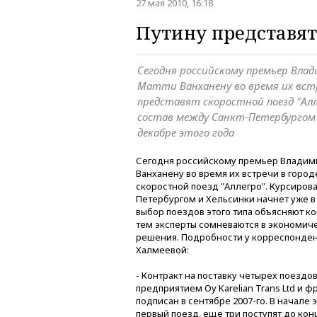
27 мая 2010, 16:18
Путину представят
Сегодня российскому премьер Вла
Матти Ванханену во время их вст
представят скоростной поезд "Алл
состав между Санкт-Петербургом 
декабре этого года
Сегодня российскому премьер Владими
Ванханену во время их встречи в горо
скоростной поезд "Аллегро". Курсиров
Петербургом и Хельсинки начнет уже в
выбор поездов этого типа объясняют 
тем эксперты сомневаются в экономич
решения. Подробности у корреспонден
Халмеевой:
- Контракт на поставку четырех поезд
предприятием Oy Karelian Trans Ltd и 
подписан в сентябре 2007-го. В начале
первый поезд, еще три поступят до конц