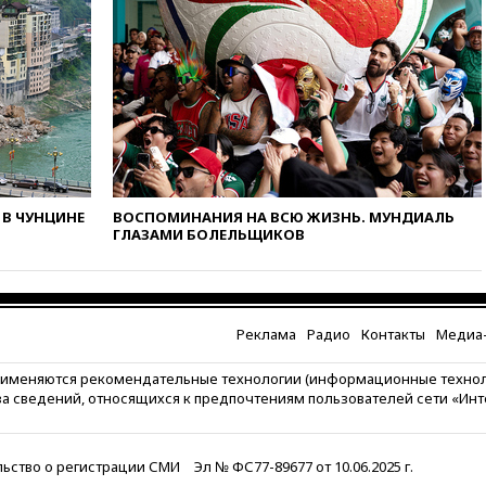
10:41
Бывшая глава брокера
Mind Money Юлия Хандошко
признала свою вину
10:41
Пашинян: Армения
понимает невозможность
одновременного членства в
ЕС и ЕАЭС
10:21
ФСБ задержала более
20 сотрудников пунктов
обмена криптовалюты в
В ЧУНЦИНЕ
ВОСПОМИНАНИЯ НА ВСЮ ЖИЗНЬ. МУНДИАЛЬ
«Москве-Сити»
ГЛАЗАМИ БОЛЕЛЬЩИКОВ
10:13
Минтранс предлагает
тратить средства дорожных
фондов на защиту трасс от
БПЛА
Реклама
Радио
Контакты
Медиа-
09:56
Хакеры нашли
документы об ударах ВСУ по
рименяются рекомендательные технологии (информационные техно
нефтяным терминалам в
за сведений, относящихся к предпочтениям пользователей сети «Ин
России
09:49
WSJ: Трамп «сходит с
ума» из-за сообщений в СМИ
ьство о регистрации СМИ
Эл № ФС77-89677 от 10.06.2025 г.
об истощении боеприпасов у