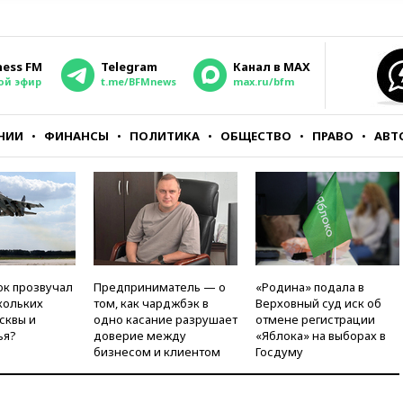
ness FM
Telegram
Канал в MAX
ой эфир
t.me/BFMnews
max.ru/bfm
НИИ
ФИНАНСЫ
ПОЛИТИКА
ОБЩЕСТВО
ПРАВО
АВТ
ок прозвучал
Предприниматель — о
«Родина» подала в
кольких
том, как чарджбэк в
Верховный суд иск об
сквы и
одно касание разрушает
отмене регистрации
ья?
доверие между
«Яблока» на выборах в
бизнесом и клиентом
Госдуму