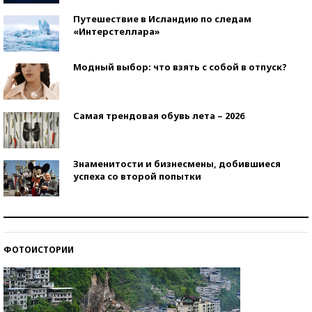
Путешествие в Исландию по следам
«Интерстеллара»
Модный выбор: что взять с собой в отпуск?
Самая трендовая обувь лета – 2026
Знаменитости и бизнесмены, добившиеся
успеха со второй попытки
Как защититься от солнца на курорте?
ФОТОИСТОРИИ
Кто изобрел средства связи?