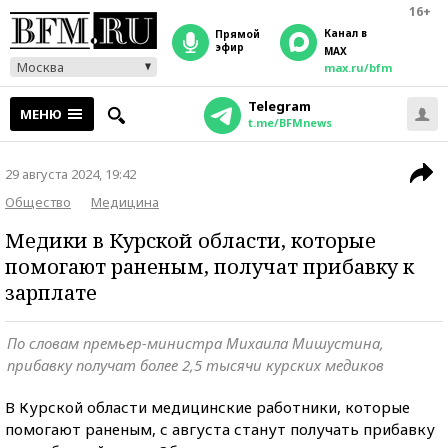
16+
Канал в
прямой
эфир
MAX
Москва
max.ru/bfm
Telegram
МЕНЮ
t.me/BFMnews
29 августа 2024, 19:42
Общество
Медицина
Медики в Курской области, которые
помогают раненым, получат прибавку к
зарплате
По словам премьер-министра Михаила Мишустина,
прибавку получат более 2,5 тысячи курских медиков
В Курской области медицинские работники, которые
помогают раненым, с августа станут получать прибавку