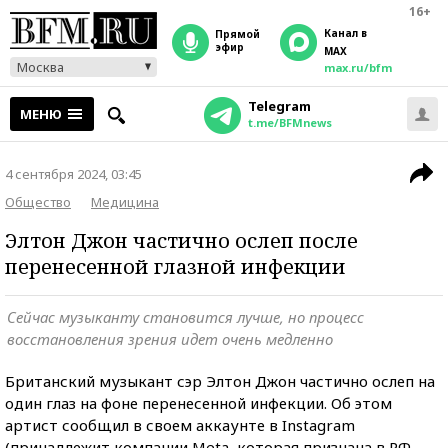
16+
Канал в
прямой
эфир
MAX
Москва
max.ru/bfm
Telegram
МЕНЮ
t.me/BFMnews
4 сентября 2024, 03:45
Общество
Медицина
Элтон Джон частично ослеп после
перенесенной глазной инфекции
Сейчас музыканту становится лучше, но процесс
восстановления зрения идет очень медленно
Британский музыкант сэр Элтон Джон частично ослеп на
один глаз на фоне перенесенной инфекции. Об этом
артист сообщил в своем аккаунте в Instagram
(принадлежит компании Meta, которая признана в РФ