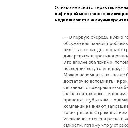
Однако не все это теракты, нужн
кафедрой ипотечного жилищно
недвижимости Финуниверситет
— В первую очередь нужно гов
обсуждения данной проблемы.
видеть в своих договорах ст
диверсиями и противоправны
Это вполне объяснимо, потом
последних лет, то увидим, чт
Можно вспомнить на складе O
достаточно вспомнить «Крок
связанная с пожарами из-за б
складах и так далее, и поним
приводят к убыткам. Пониман
компаний начинают запрашив
таких рисков. Страховые ко
увеличение степени риска в 
емкости, потому что у стра