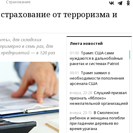
Страхование
 страхование от терроризма и
тъ», для складских
Лента новостей
примерно в семь раз, для
 предприятий — в 120 раз
01:00
Трамп: США сами
нуждаются в дальнобойных
ракетах и системах Patriot
00:01
Трамп заявил о
необходимости пополнения
арсенала США
вчера, 23:28
Слуцкий призвал
признать «Яблоко»
нежелательной организацией
вчера, 23:15
В Смоленске
ребенок и женщина погибли
при падении деревьев во
время урагана