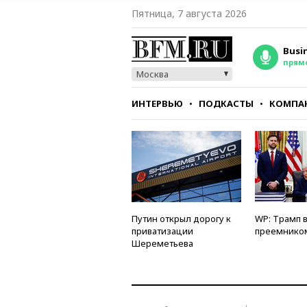
Пятница, 7 августа 2026
Busi
прям
Москва
ИНТЕРВЬЮ
ПОДКАСТЫ
КОМПА
СТИЛЬ
ТЕСТЫ
Путин открыл дорогу к
WP: Трамп 
приватизации
преемнико
Шереметьева