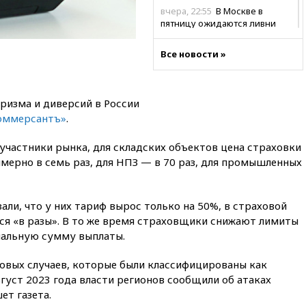
вчера, 22:55
В Москве в
пятницу ожидаются ливни
вчера, 22:35
Винисиус
Все новости »
продлил контракт с «Реалом»
до 2032 года
вчера, 22:28
Отказаться от
ризма и диверсий в России
российского гражданства
станет значительно дороже
оммерсантъ»
.
вчера, 22:20
Путин назвал 76-ю
 участники рынка, для складских объектов цена страховки
гвардейскую десантно-
штурмовую дивизию
мерно в семь раз, для НПЗ — в 70 раз, для промышленных
легендарной
вчера, 22:15
Путин заслушал
али, что у них тариф вырос только на 50%, в страховой
доклад о ситуации на
добропольском направлении
ся «в разы». В то же время страховщики снижают лимиты
мальную сумму выплаты.
вчера, 21:58
Генпрокуратура
признала нежелательным в
ховых случаев, которые были классифицированы как
РФ американский Human
Rights Foundation
вгуст 2023 года власти регионов сообщили об атаках
ет газета.
вчера, 21:35
«Аэрофлот»