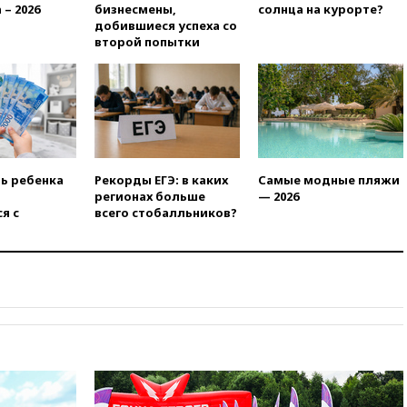
атак на склады Wildberries
 – 2026
бизнесмены,
солнца на курорте?
бизнесу
добившиеся успеха со
второй попытки
вчера, 16:55
Экс-директору
Popcorn Books запросили
четыре года условно
вчера, 16:46
ЦБ:
международные резервы
России снизились
вчера, 16:35
На
ть ребенка
Рекорды ЕГЭ: в каких
Самые модные пляжи
восстановление Херсонской
регионах больше
— 2026
области направят 6,8 млрд
я с
всего стобалльников?
рублей
вчера, 16:16
The Guardian:
ученые США создали
гипоаллергенных собак
вчера, 15:45
Спутник
«Электро-Л» № 5 введен в
эксплуатацию
вчера, 15:35
Два человека
погибли при атаках дронов
ВСУ в Брянской области