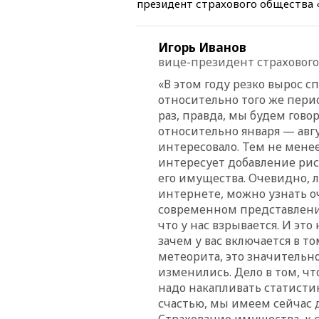
президент страхового общества 
Игорь Иванов
вице-президент страхового
«В этом году резко вырос с
относительно того же пери
раз, правда, мы будем гово
относительно января — авгу
интересовало. Тем не мене
интересует добавление ри
его имущества. Очевидно, л
интернете, можно узнать оч
современном представлен
что у нас взрывается. И это
зачем у вас включается в т
метеорита, это значительн
изменились. Дело в том, чт
надо накапливать статистик
счастью, мы имеем сейчас 
Страхование имущества, к 