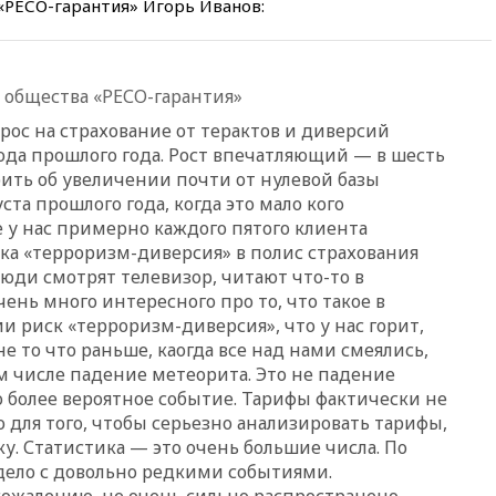
«РЕСО-гарантия» Игорь Иванов:
вчера, 19:20
Число ломбардов
в РФ превысило максимум
2022 года
вчера, 19:15
Жуковский и
 общества «РЕСО-гарантия»
аэропорт Геленджика
возобновили работу
прос на страхование от терактов и диверсий
ода прошлого года. Рост впечатляющий — в шесть
вчера, 19:00
Путин уточнил
порядок присвоения воинских
рить об увеличении почти от нулевой базы
званий добровольцам
ста прошлого года, когда это мало кого
е у нас примерно каждого пятого клиента
вчера, 18:50
Euractiv: восток
Финляндии приходит в упадок
ска
«
терроризм-диверсия
»
в полис страхования
без российских туристов
юди смотрят телевизор, читают что-то в
ень много интересного про то, что такое в
вчера, 18:35
В Жуковском и
аэропорту Геленджика
ии риск
«
терроризм-диверсия
»
, что у нас горит,
введены ограничения
 не то что раньше, каогда все над нами смеялись,
ом числе падение метеорита. Это не падение
вчера, 18:21
Зюганов
присоединился к критике
о более вероятное событие. Тарифы фактически не
«Яблока»
о для того, чтобы серьезно анализировать тарифы,
у. Статистика — это очень большие числа. По
вчера, 18:15
Четыре человека
дело с довольно редкими событиями.
пострадали при атаках ВСУ на
Белгородскую область
сожалению, не очень сильно распространено,