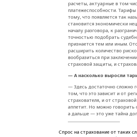
расчеты, актуарные в том чи
платежеспособности. Тарифы 
тому, что появляется так на
становится экономически нец
началу разговора, к разграни
точностью подобрать судебну
признается тем или иным. От
расширить количество рисков
вообразиться при заключении
страховой защиты, и страхов
— А насколько выросли тар
— Здесь достаточно сложно го
том, что это зависит и от ре
страхователя, и от страхово
аппетит. Но можно говорить 
а дальше — это уже тайна до
Спрос на страхование от таких с