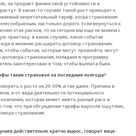
сле, на предмет финансовой устойчивости и
призвала оптимизировать
растут. В каких-то случаях такой рост приводит к
олимпиады для поступления в
вузы
зываемый запретительный тариф, когда страхование
елесообразным, настолько дорого. Если вернуться к
вчера, 20:15
Минтранс
чению этих рисков, то на сегодня мы еще не можем с
предложил оплачивать
защиту дорог от БПЛА из
ю практику, в каких случаях, какое событие
средств на ремонт
сюда и желание расширить договор страхования,
, чтобы события, которые могут произойти, могут
вчера, 20:00
Зеленский 8
августа посетит Сербию с
 договора страхования, попадали в программу
официальным визитом
атель заинтересован в том, чтобы выплата была.
вчера, 19:58
В Госдуму будет
ифы таких страховок за последние полгода?
внесен законопроект об
отмене ЕГЭ
ворить о росте на 20-30% и так далее. Причина в
вчера, 19:50
Аэропорты Сочи и
гиона, и от вида деятельности потенциального
Ярославля приостановили
й компании, которая может иметь разный риск и
работу
о том, что при обсуждении тарифы выросли ощутимо,
вчера, 19:35
WP: Трамп
говора страхования.
призвал доноров-
республиканцев поддержать
Вэнса на выборах 2028 года
лучаев действительно кратно вырос, говорит вице-