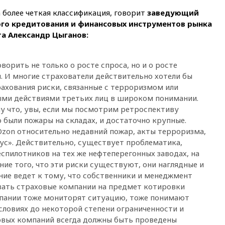
отменяет часть рейсов в Сочи
а более четкая классификация, говорит
и Геленджик
заведующий
го кредитования и финансовых инструментов рынка
вчера, 21:25
Руслан Терновой
а Александр Цыганов:
выиграл золото чемпионата
Европы в прыжках с 10-
метровой вышки
орить не только о росте спроса, но и о росте
вчера, 21:10
РФ не получала
 И многие страхователи действительно хотели бы
обращений о прекращении
рахования риски, связанные с терроризмом или
концессии строительства ж/д
ми действиями третьих лиц в широком понимании.
в Армении
у что, увы, если мы посмотрим ретроспективу
вчера, 21:00
В России вновь
о были пожары на складах, и достаточно крупные.
обсуждают эксперимент по
zon относительно недавний пожар, акты терроризма,
онлайн-продаже алкоголя
ус». Действительно, существует проблематика,
вчера, 20:45
Матвиенко:
еспилотников на тех же нефтеперегонных заводах, на
россиянам могут
ание того, что эти риски существуют, они наглядные и
рекомендовать не посещать
Армению
ие ведет к тому, что собственники и менеджмент
ать страховые компании на предмет котировки
вчера, 20:35
ПВО за день
мпании тоже мониторят ситуацию, тоже понимают
сбила еще 281 украинский
беспилотник над Россией
условиях до некоторой степени ограниченности и
ховых компаний всегда должны быть проведены
вчера, 20:27
Ямпольская