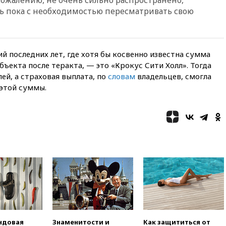
ь пока с необходимостью пересматривать свою
вчера, 18:00
Совет мира
выбрал подрядчика для
строительства военной базы в
Газе
й последних лет, где хотя бы косвенно известна сумма
вчера, 17:50
Миронов призвал
ъекта после теракта, — это «Крокус Сити Холл». Тогда
снять «Яблоко» с выборов в
Госдуму
ей, а страховая выплата, по
словам
владельцев, смогла
этой суммы.
вчера, 17:45
Правительство
получит «золотую акцию» в
управлении аэропортом
Шереметьево
вчера, 17:35
Шесть человек
пострадали при ударе ВСУ по
автобусу в Запорожской
области
вчера, 17:25
В аэропортах
Сочи и Геленджика сняты
ограничения
вчера, 17:17
Власти РФ
помогут пострадавшему от
ндовая
Знаменитости и
Как защититься от