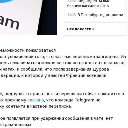
13:58
Медведев назвал
Японию вассалом США
13:45
В Петербурге достроили
новый тоннель зеленой ветки
метро
Все новости »
13:38
В эфире «Радиостанции
Судного дня» прозвучали три
сообщения
возможности пожаловаться
13:29
Восемь человек
ло упоминание того, что частная переписка защищена. Из
пострадали при наезде
еперь пожаловаться можно не только на контент в каналах
автомобиля на толпу в Омске
х чатах, и сообщили, что после задержания Дурова
13:19
WP: Трамп определился
дерации, к которой у властей Франции возникли
со своим преемником
13:13
СК возбудил дело по
факту гибели женщины и
FM, подпункт о приватности переписки сейчас находится в
ребенка в Раменском
 по-прежнему
сказано
, что команда Telegram не
12:57
В Луганске при ракетном
у контента в частной переписке.
ударе ВСУ по складу
пострадали пять человек
рое появляется при удержании сообщения в чате, нет
леграм-каналах.
12:44
МВД: число