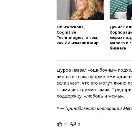
Ольга Ускова,
Денис Сол
Cognitive
Корпораци
Technologies, о том,
мерах по
как ИИ изменил мир
малого и 
бизнеса
Дуров назвал «ошибочным подход
лиц на его платформе: «Ни один 
если знает, что его могут лично
этими инструментами». Предприн
поддержку, «любовь и мемы».
* — Принадлежит корпорации Meta
1
0