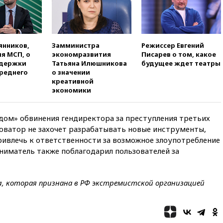
05:10
Дом детства Нила
Армстронга впервые за 38 лет
выставили на продажу
04:00
Мирошник: России стоит
быть готовой к продолжению
янников,
Замминистра
Режиссер Евгений
украинского конфликта
я МСП, о
экономразвития
Писарев о том, какое
ддержки
Татьяна Илюшникова
будущее ждет театры
03:16
Трамп заявил, что
среднего
о значении
предпочел бы соглашение с
креативной
Ираном
экономики
02:06
Лантратова: судьба
сотни жителей Курской
ом» обвинения гендиректора за преступления третьих
области все еще неизвестна
новатор не захочет разрабатывать новые инструменты,
01:10
МИД РФ: ЕС пытается
 привлечь к ответственности за возможное злоупотребление
сохранить мобилизационный
иматель также поблагодарил пользователей за
ресурс для Украины
00:05
Девочка с «маской
Бэтмена» показала лицо
, которая признана в РФ экстремистской организацией
после последней операции
вчера, 23:35
Российского
историка Артема Кирпиченка
арестовали в Израиле