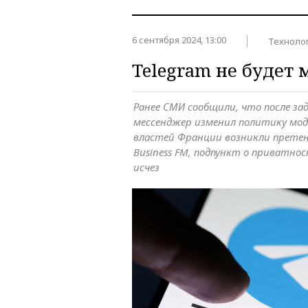
6 сентября 2024, 13:00
Техноло
Telegram не будет
Ранее СМИ сообщили, что после за
мессенджер изменил политику мод
властей Франции возникли претенз
Business FM, подпункт о приватнос
исчез