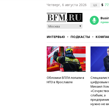
Четверг, 6 августа 2026
$
77
ЦБ
Busi
прям
Москва
ИНТЕРВЬЮ
ПОДКАСТЫ
КОМПА
СТИЛЬ
ТЕСТЫ
Обломки БПЛА попали в
Специалист
НПЗ в Ярославле
цифровым 
Михаил Хом
«Сочувство
слабым, а
предприни
нужно не м