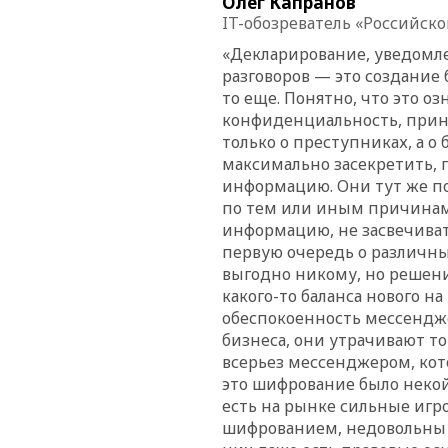
Олег Капранов
IT-обозреватель «Российско
«Декларирование, уведомл
разговоров — это создание 
то еще. Понятно, что это о
конфиденциальность, прин
только о преступниках, а о
максимально засекретить,
информацию. Они тут же п
по тем или иным причинам 
информацию, не засвечиват
первую очередь о различных
выгодно никому, но решени
какого-то баланса нового на
обеспокоенность мессендже
бизнеса, они утрачивают то
всерьез мессенджером, кот
это шифрование было некой
есть на рынке сильные игр
шифрованием, недовольны 