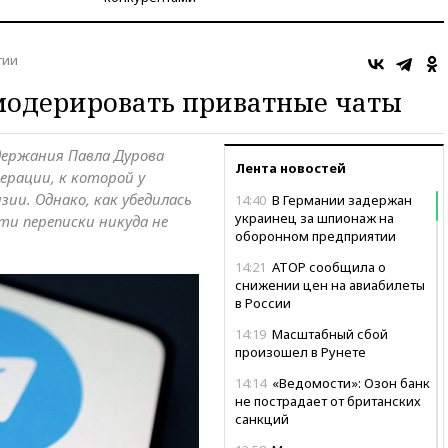
гии
 модерировать приватные чаты
держания Павла Дурова
Лента новостей
ерации, к которой у
ии. Однако, как убедилась
14:40
В Германии задержан
украинец за шпионаж на
ти переписки никуда не
оборонном предприятии
14:21
АТОР сообщила о
снижении цен на авиабилеты
в России
14:19
Масштабный сбой
произошел в Рунете
14:14
«Ведомости»: Озон банк
не пострадает от британских
санкций