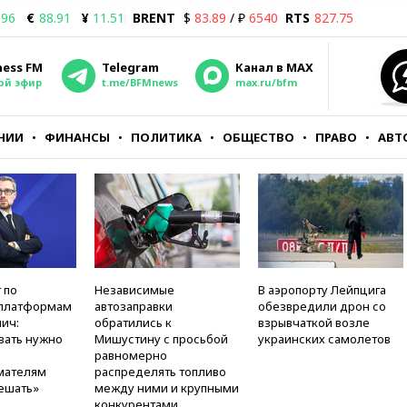
.96
€
88.91
¥
11.51
BRENT
$
83.89
/ ₽
6540
RTS
827.75
ness FM
Telegram
Канал в MAX
ой эфир
t.me/BFMnews
max.ru/bfm
НИИ
ФИНАНСЫ
ПОЛИТИКА
ОБЩЕСТВО
ПРАВО
АВТ
 по
Независимые
В аэропорту Лейпцига
платформам
автозаправки
обезвредили дрон со
ич:
обратились к
взрывчаткой возле
вать нужно
Мишустину с просьбой
украинских самолетов
равномерно
мателям
распределять топливо
ешать»
между ними и крупными
конкурентами