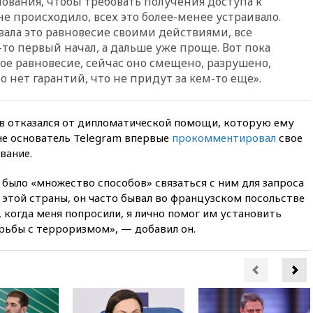
нования, чтобы требовать получения доступа к
08:54
В Таиланде сегодня
не происходило, всех это более-менее устраивало.
прощаются с молодыми
вала это равновесие своими действиями, все
россиянами, жестоко убитыми
в Паттайе
-то первый начал, а дальше уже проще. Вот пока
ое равновесие, сейчас оно смещено, разрушено,
08:26
Летчики с упавшего
о нет гарантий, что не придут за кем-то еще».
самолета в Приангарье
отделались ссадинами и
ушибами
ров отказался от дипломатической помощи, которую ему
07:40
Таджикистан и
не основатель Telegram впервые
прокомментировал
свое
SpaceX/Starlink расширяют
сотрудничество в сфере
вание.
технологий
и было «множество способов» связаться с ним для запроса
07:00
Силы ПВО сбили шесть
 этой страны, он часто бывал во французском посольстве
БПЛА ВСУ, летевших на
Москву
, когда меня попросили, я лично помог им установить
рьбы с терроризмом», — добавил он.
06:25
Золото подорожало до
$4350 за тройскую унцию
06:01
МИД РФ: Казахстан
понимает сущность киевского
режима