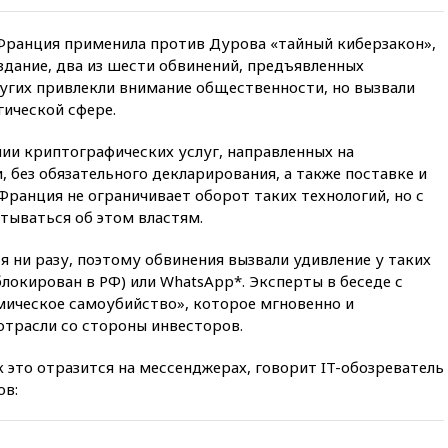
обломки БПЛА упали в
резервуары НПЗ
Франция применила против Дурова «тайный киберзакон»,
11:19
МИД России ответил на
издание, два из шести обвинений, предъявленных
критику мэра Хиросимы в
угих привлекли внимание общественности, но вызвали
годовщину ядерной
гической сфере.
бомбардировки
10:57
Оверчук заявил о
ии криптографических услуг, направленных на
сокращении товарооборота
 без обязательного декларирования, а также поставке и
России и Армении на две
ранция не ограничивает оборот таких технологий, но с
трети
тываться об этом властям.
10:54
Президент ФИФА
Джанни Инфантино сумел
ся ни разу, поэтому обвинения вызвали удивление у таких
сохранить пост
аблокирован в РФ) или WhatsApp*. Эксперты в беседе с
10:38
Роскачество нашло
номическое самоубийство», которое мгновенно и
кишечную палочку в бургерах
отрасли со стороны инвесторов.
пяти популярных сетей
фастфуда
к это отразится на мессенджерах, говорит IT-обозреватель
10:19
СКР рассматривает три
ов:
основные версии
произошедшего с Cessna-182