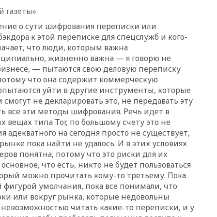
10:18
В Приморье задержаны
й газеты»
подростки, планировавшие
теракт на объекте Росгвардии
ение о сути шифрования переписки или
09:59
The Spectator:
бэкдора к этой переписке для спецслужб и кого-
отсутствие ракет для Patriot у
значает, что люди, которым важна
Украины приведет к
ципиально, жизненно важна — я говорю не
поражению Киева
 бизнесе, — пытаются свою деловую переписку
09:54
МВД Германии:
 потому что она содержит коммерческую
инцидент с дроном в
опытаются уйти в другие инструменты, которые
аэропорту Лейпцига —
смогут не декларировать это, не передавать эту
«сценарий гибридной атаки»
ь все эти методы шифрования. Речь идет в
09:32
В Тверской области
 вещах типа Tor, по большому счету это не
обломки дрона повредили
я адекватного на сегодня просто не существует,
фасад логокомплекса
 рынке пока найти не удалось. И в этих условиях
Wildberries
ров понятна, потому что это риски для их
09:18
В Ярославской области
 основное, что есть, никто не будет пользоваться
отражена самая
орый можно прочитать кому-то третьему. Пока
массированная атака БПЛА
 фигурой умолчания, пока все понимали, что
09:16
Трамп сообщил об
оки или вокруг рынка, которые недовольны
огромном запасе боеприпасов
невозможностью читать какие-то переписки, и у
в США