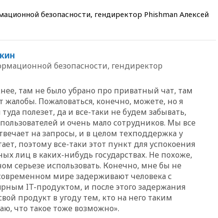
преступлений, связанных с
отмыванием денег, достигло
ационной безопасности, гендиректор Phishman Алексей
рекордного показателя
12:40
В Подмосковье
женщина и трехлетний
ребенок погибли при падении
лкин
из окна
ормационной безопасности, гендиректор
12:22
В России с 1 сентября
изменятся билеты на
нее, там не было убрано про приватный чат, там
общественный транспорт
 жалобы. Пожаловаться, конечно, можете, но я
12:15
Иран и Оман
туда полезет, да и все-таки не будем забывать,
согласовали главные пункты
 пользователей и очень мало сотрудников. Мы все
сделки по открытию
отвечает на запросы, и в целом техподдержка у
Ормузского пролива
тает, поэтому все-таки этот пункт для успокоения
11:58
Politico: США
ных лиц в каких-нибудь государствах. Не похоже,
восстановили обмен
лном серьезе использовать. Конечно, мне бы не
разведданными с Украиной
в современном мире задерживают человека с
11:58
Великобритания
рным IT-продуктом, и после этого задержания
расширила санкции против
свой продукт в угоду тем, кто на него таким
России
аю, что такое тоже возможно».
11:37
В Ярославской области