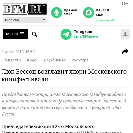
16+
Канал в
прямой
эфир
MAX
Москва
max.ru/bfm
Telegram
МЕНЮ
t.me/BFMnews
1 июня 2010, 15:50
Общество
Кино
Шоу-бизнес
Культура
Люк Бессон возглавит жюри Московского
кинофестиваля
Председателем жюри 32-го Московского Международного
кинофестиваля в этом году станет всемирно известный
французский кинорежиссер, продюсер и сценарист Люк
Бессон
Председателем жюри 32-го Московского
Международного кинофестиваля (ММКФ) в этом году