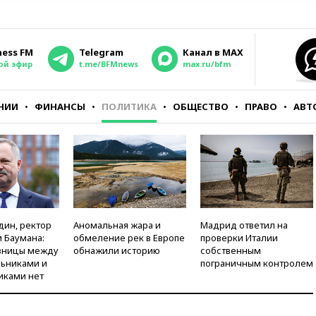
ness FM
Telegram
Канал в MAX
ой эфир
t.me/BFMnews
max.ru/bfm
НИИ
ФИНАНСЫ
ПОЛИТИКА
ОБЩЕСТВО
ПРАВО
АВТ
дин, ректор
Аномальная жара и
Мадрид ответил на
 Баумана:
обмеление рек в Европе
проверки Италии
зницы между
обнажили историю
собственным
ьниками и
пограничным контролем
иками нет