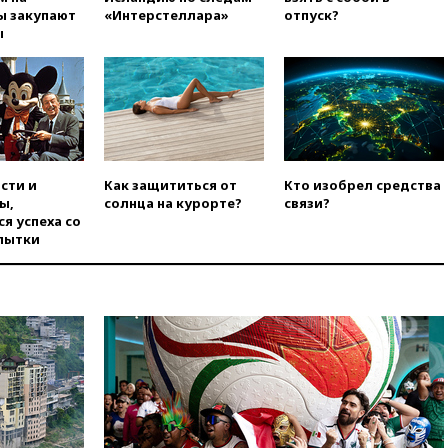
вчера, 16:50
Politico: «Газовая
ы закупают
«Интерстеллара»
отпуск?
авантюра Германии ставит под
ы
угрозу европейскую зиму»
вчера, 16:16
Беспилотник
взорвался вблизи
газопровода в Болгарии
вчера, 15:25
При атаке БПЛА в
Белгородской области погиб
мирный житель
сти и
Как защититься от
Кто изобрел средства
ы,
солнца на курорте?
связи?
вчера, 14:54
В Аргентине умер
я успеха со
отец футболиста Лионеля
пытки
Месси
вчера, 14:43
Турция
ограничила судоходство в
Черном море
вчера, 14:20
Генпрокурором
США стал Тодд Бланш
вчера, 13:37
Пляжи
Геленджика закрыты из-за
опасности БПЛА