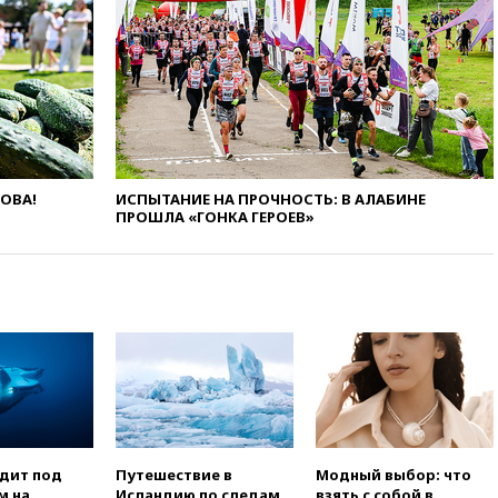
претендентов на получение
гражданства
вчера, 20:12
Минобороны
Болгарии: упавший в стране
беспилотник, скорее всего,
был украинским
вчера, 19:29
ОАЭ обвинили
Иран в атаке на судно
нефтяной компании ADNOC в
ЛОВА!
ИСПЫТАНИЕ НА ПРОЧНОСТЬ: В АЛАБИНЕ
Ормузе
ПРОШЛА «ГОНКА ГЕРОЕВ»
вчера, 18:56
«Газпром»: объем
газа в европейских подземных
хранилищах достиг
антирекорда
вчера, 18:25
ТАСС: Уиткофф и
Кушнер могут вскоре посетить
Москву и Киев
вчера, 17:43
«Тиса» выдвинула
экс-председателя Верховного
суда на пост президента
одит под
Путешествие в
Модный выбор: что
Венгрии
м на
Исландию по следам
взять с собой в