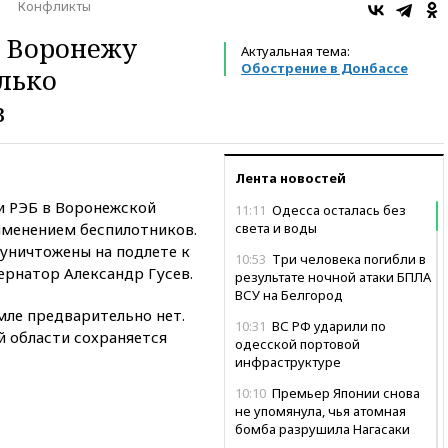
Конфликты
к Воронежу
Актуальная тема:
Обострение в Донбассе
лько
в
Лента новостей
и РЭБ в Воронежской
11:11
Одесса осталась без
именением беспилотников.
света и воды
уничтожены на подлете к
10:53
Три человека погибли в
ернатор Александр Гусев.
результате ночной атаки БПЛА
ВСУ на Белгород
емле предварительно нет.
10:31
ВС РФ ударили по
й области сохраняется
одесской портовой
инфраструктуре
10:10
Премьер Японии снова
не упомянула, чья атомная
бомба разрушила Нагасаки