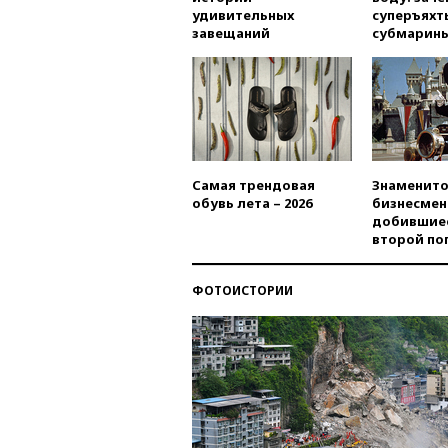
удивительных
суперъяхт
завещаний
субмарин
Самая трендовая
Знаменито
обувь лета – 2026
бизнесмен
добившиес
второй по
ФОТОИСТОРИИ