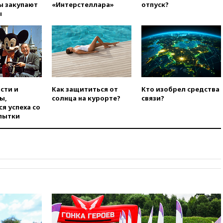
ы закупают
«Интерстеллара»
отпуск?
сезон
ы
00:25
В Красноярском крае
идут поиски семьи, пропавшей
во время сплава
вчера, 23:30
Жителя Нижнего
Тагила арестовали за реакции
в Теlegram
сти и
Как защититься от
Кто изобрел средства
вчера, 22:50
Российский
ы,
солнца на курорте?
связи?
режиссер Кирилл Соколов
я успеха со
снимет триллер для Netflix
пытки
вчера, 22:20
Турция призвала
к мораторию на удары по
торговым судам в Черном
море
вчера, 21:43
Экс-
председатель Верховного
суда Венгрии согласился стать
президентом республики
вчера, 20:58
Финляндия
введет экзамен для