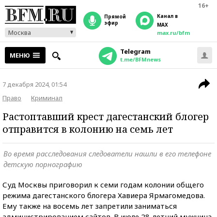
16+
Канал в
прямой
эфир
MAX
Москва
max.ru/bfm
Telegram
МЕНЮ
t.me/BFMnews
7 декабря 2024, 01:54
Право
Криминал
Растоптавший крест дагестанский блогер
отправится в колонию на семь лет
Во время расследования следователи нашли в его телефоне
детскую порнографию
Суд Москвы приговорил к семи годам колонии общего
режима дагестанского блогера Хавиера Ярмагомедова.
Ему также на восемь лет запретили заниматься
администрированием сайтов. В июле 28-летний мужчина