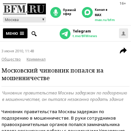
16+
Канал в
прямой
эфир
MAX
Москва
max.ru/bfm
Telegram
МЕНЮ
t.me/BFMnews
3 июня 2010, 11:48
Общество
Криминал
Московский чиновник попался на
мошенничестве
Чиновник правительства Москвы задержан по подозрению
в мошенничестве, он пытался незаконно продать здание
Чиновник правительства Москвы задержан по
подозрению в мошенничестве. В руки сотрудников
правоохранительных органов попался замначальника
отдела организации работы с документами Управления