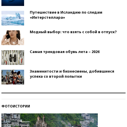
Путешествие в Исландию по следам
«Интерстеллара»
Модный выбор: что взять с собой в отпуск?
Самая трендовая обувь лета – 2026
Знаменитости и бизнесмены, добившиеся
успеха со второй попытки
Как защититься от солнца на курорте?
ФОТОИСТОРИИ
Кто изобрел средства связи?