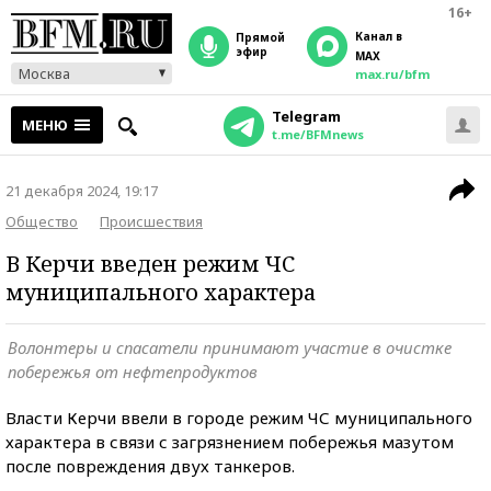
16+
Канал в
прямой
эфир
MAX
Москва
max.ru/bfm
Telegram
МЕНЮ
t.me/BFMnews
21 декабря 2024, 19:17
Общество
Происшествия
В Керчи введен режим ЧС
муниципального характера
Волонтеры и спасатели принимают участие в очистке
побережья от нефтепродуктов
Власти Керчи ввели в городе режим ЧС муниципального
характера в связи с загрязнением побережья мазутом
после повреждения двух танкеров.