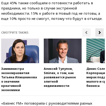
Еще 45% также сообщили о готовности работать в
праздники, но только в случае экстренной
необходимости. 15% к работе в Новый год не готовы, а
еще 10% просто не смогут, потому что будут в отъезде.
СМОТРИТЕ ТАКЖЕ:
Замминистра
Алексей Тулупов,
Денис Соля
экономразвития
Sminex, о том, как
Корпорация
Татьяна Илюшникова
развивается рынок
мерах под
о значении
элитной
малого и с
креативной
недвижимости
бизнеса
экономики
«Бизнес FM» поговорила с руководителями разных