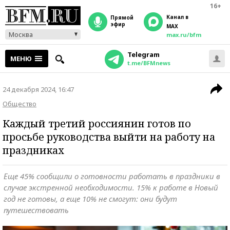
16+
Канал в
прямой
эфир
MAX
Москва
max.ru/bfm
Telegram
МЕНЮ
t.me/BFMnews
24 декабря 2024, 16:47
Общество
Каждый третий россиянин готов по
просьбе руководства выйти на работу на
праздниках
Еще 45% сообщили о готовности работать в праздники в
случае экстренной необходимости. 15% к работе в Новый
год не готовы, а еще 10% не смогут: они будут
путешествовать